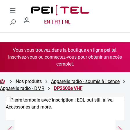
Passer au contenu principal
EN
FR
NL
Vous vous trouvez dans la boutique en ligne pei tel.
Inscrivez-vous ou connectez-vous pour obtenir un accès
complet.
Nos produits
Appareils radio - soumis à licence
Appareils radio - DMR
DP2600e VHF
Ignorer la galerie d'images