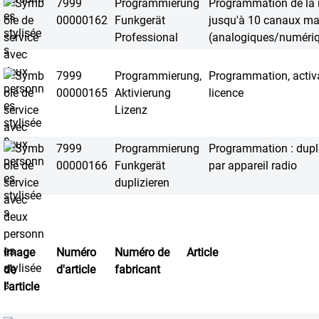
7999
Programmierung
Programmation de la r
00000162
Funkgerät
jusqu'à 10 canaux 
Professional
(analogiques/numériq
7999
Programmierung,
Programmation, activa
00000165
Aktivierung
licence
Lizenz
7999
Programmierung
Programmation : dupli
00000166
Funkgerät
par appareil radio
duplizieren
Image
Numéro
Numéro de
Article
de
d'article
fabricant
l'article