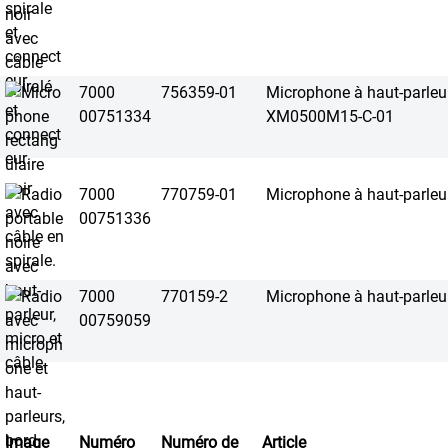
7000
756359-01
Microphone à haut-parleu
00751334
XM0500M15-C-01
7000
770759-01
Microphone à haut-parle
00751336
7000
770159-2
Microphone à haut-parl
00759059
Image
Numéro
Numéro de
Article