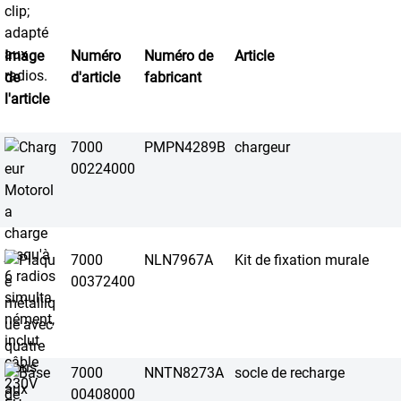
Image
Numéro
Numéro de
Article
de
d'article
fabricant
l'article
7000
PMPN4289B
chargeur
00224000
7000
NLN7967A
Kit de fixation murale
00372400
7000
NNTN8273A
socle de recharge
00408000