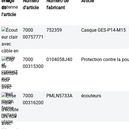
Image
Numéro
Numéro de
Article
de
d'article
fabricant
l'article
7000
752359
Casque GES-P14-M15
00757771
7000
0104058J40
Protection contre la po
00315300
7000
PMLN5733A
écouteurs
00316200