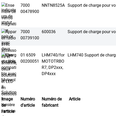
7000
NNTN8525A
Support de charge pour vo
00478900
7000
600036
Support de charge pour v
00739100
01 6509
LHM740/for
LHM740 Support de charge
00200051
MOTOTRBO
R7, DP2xxx,
DP4xxx
Image
Numéro
Numéro de
Article
de
d'article
fabricant
l'article