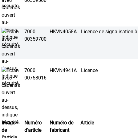
00359500
7000
HKVN4058A
Licence de signalisation à
00359700
7000
HKVN4941A
Licence
00758016
Image
Numéro
Numéro de
Article
de
d'article
fabricant
l'article