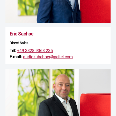
Eric Sachse
Direct Sales
Tél:
+49 3328 9363-235
E-mail:
audiozubehoer@peitel.com