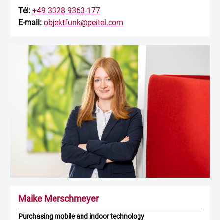
Tél:
+49 3328 9363-177
E-mail:
objektfunk@peitel.com
Maike Merschmeyer
Purchasing mobile and indoor technology