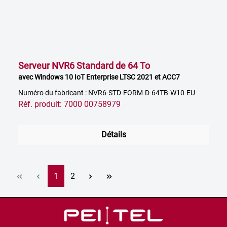
Serveur NVR6 Standard de 64 To
avec Windows 10 IoT Enterprise LTSC 2021 et ACC7
Numéro du fabricant : NVR6-STD-FORM-D-64TB-W10-EU
Réf. produit: 7000 00758979
Détails
Page
Page
1
2