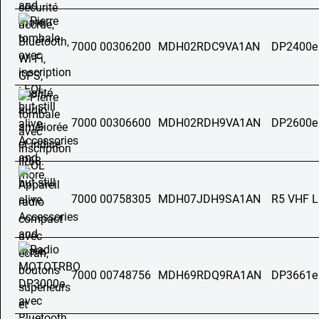
7000 00306200
MDH02RDC9VA1AN
DP2400e
7000 00306600
MDH02RDH9VA1AN
DP2600e
7000 00758305
MDH07JDH9SA1AN
R5 VHF 
7000 00748756
MDH69RDQ9RA1AN
DP3661e