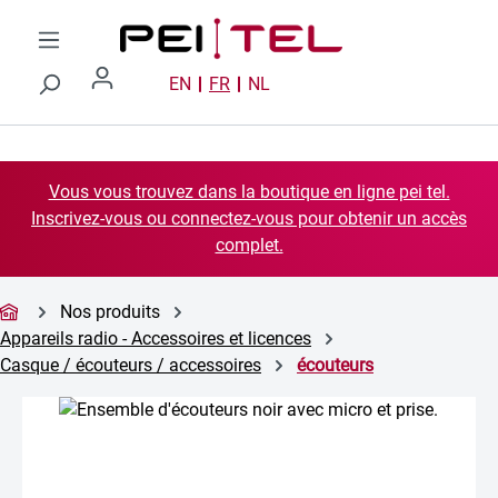
Passer au contenu principal
EN
FR
NL
Vous vous trouvez dans la boutique en ligne pei tel.
Inscrivez-vous ou connectez-vous pour obtenir un accès
complet.
Nos produits
Appareils radio - Accessoires et licences
Casque / écouteurs / accessoires
écouteurs
Ignorer la galerie d'images