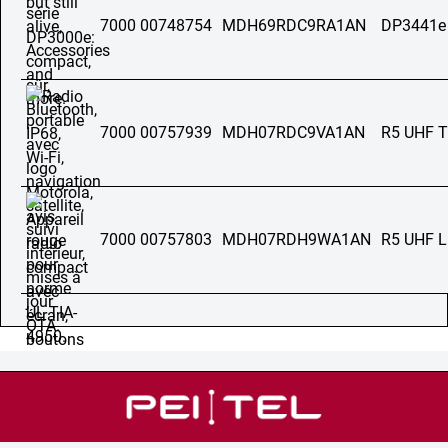
7000 00748754
MDH69RDC9RA1AN
DP3441e
7000 00757939
MDH07RDC9VA1AN
R5 UHF 
7000 00757803
MDH07RDH9WA1AN
R5 UHF 