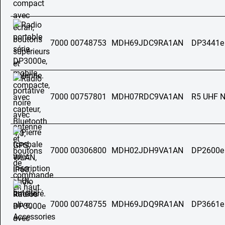
7000 00748753
MDH69JDC9RA1AN
DP3441e
7000 00757801
MDH07RDC9VA1AN
R5 UHF 
7000 00306800
MDH02JDH9VA1AN
DP2600e
7000 00748755
MDH69JDQ9RA1AN
DP3661e