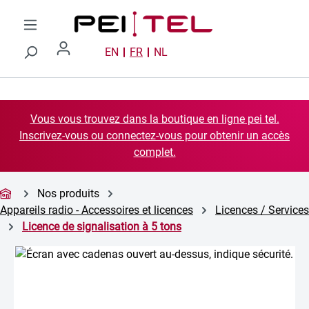
Passer au contenu principal
EN
FR
NL
Vous vous trouvez dans la boutique en ligne pei tel.
Inscrivez-vous ou connectez-vous pour obtenir un accès
complet.
Nos produits
Appareils radio - Accessoires et licences
Licences / Services
Licence de signalisation à 5 tons
Ignorer la galerie d'images