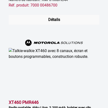
Réf. produit: 7000 00486700
Détails
XT460 PMR446
Radio portable, Akku LiIon, 2.200 mAh, holster avec clip