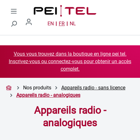
Passer au contenu principal
EN
FR
NL
Vous vous trouvez dans la boutique en ligne pei tel.
Inscrivez-vous ou connectez-vous pour obtenir un accès
complet.
Nos produits
Appareils radio - sans licence
Appareils radio - analogiques
Appareils radio -
analogiques