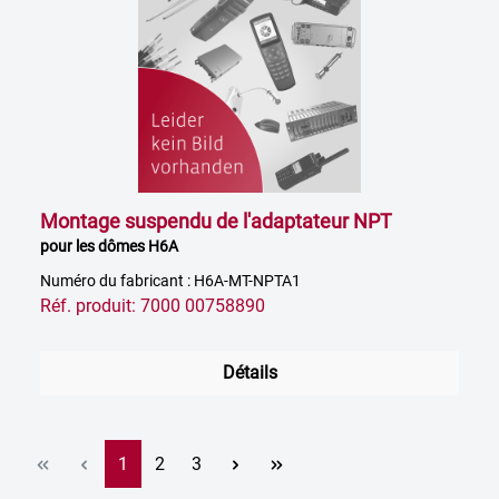
Montage suspendu de l'adaptateur NPT
pour les dômes H6A
Numéro du fabricant : H6A-MT-NPTA1
Réf. produit: 7000 00758890
Détails
Page
Page
Page
1
2
3