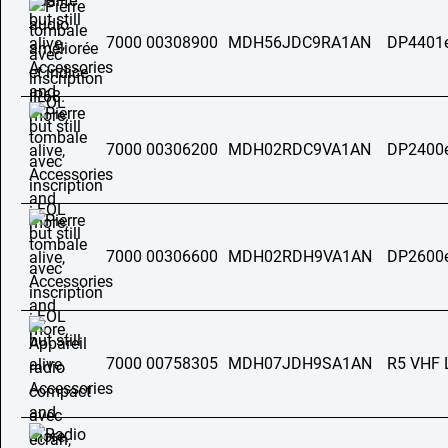
7000 00308900
MDH56JDC9RA1AN
DP4401
7000 00306200
MDH02RDC9VA1AN
DP2400
7000 00306600
MDH02RDH9VA1AN
DP2600
7000 00758305
MDH07JDH9SA1AN
R5 VHF 