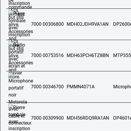
7000 00306800
MDH02JDH9VA1AN
DP2600
7000 00753516
MDH63PCH6TZ8BN
MTP355
7000 00346700
PMMN4071A
Micropho
7000 00309900
MDH56RDQ9RA1AN
DP4601