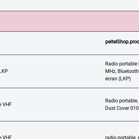
peitelShop.prod
Radio portabl
LKP
MHz, Bluetooth®
écran (LKP)
Radio portable
e VHF
Dust Cover 01
e VHF
radio portable