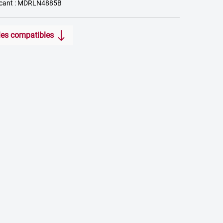
icant : MDRLN4885B
icles compatibles