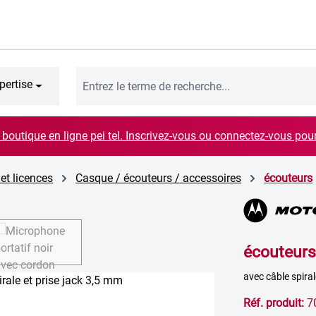
pertise
boutique en ligne pei tel. Inscrivez-vous ou connectez-vous pou
 et licences
Casque / écouteurs / accessoires
écouteurs
écouteurs
avec câble spira
Réf. produit:
7