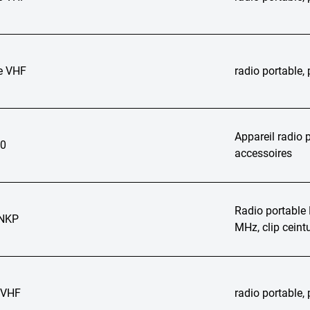
e VHF
radio portable
Appareil radio 
0
accessoires
Radio portabl
 NKP
MHz, clip cein
 VHF
radio portable