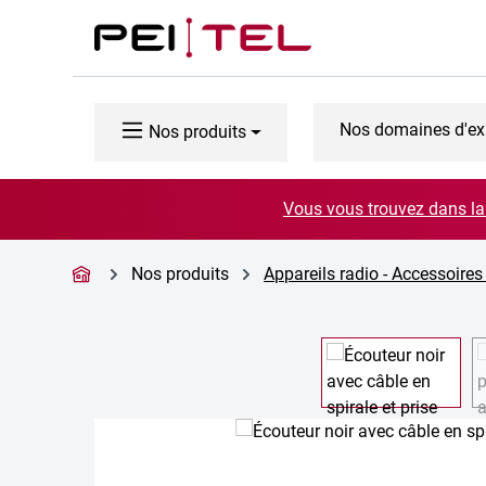
ser au contenu principal
Passer à la recherche
Passer à la navigation principale
Nos domaines d'ex
Nos produits
Vous vous trouvez dans la 
Nos produits
Appareils radio - Accessoires
Ignorer la galerie d'images