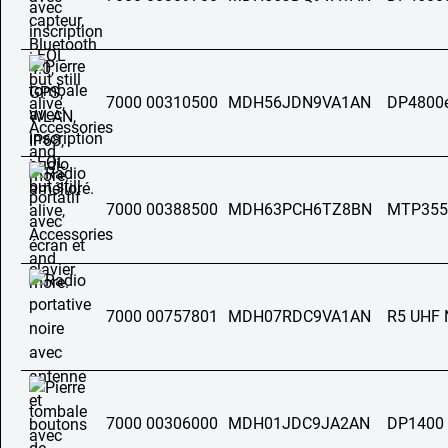
7000 00310500
MDH56JDN9VA1AN
DP4800
7000 00388500
MDH63PCH6TZ8BN
MTP355
7000 00757801
MDH07RDC9VA1AN
R5 UHF
7000 00306000
MDH01JDC9JA2AN
DP1400