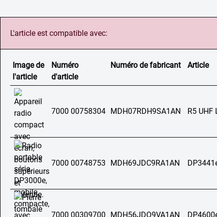
L'article est compatible avec:
Image de
Numéro
Numéro de fabricant
Article
l'article
d'article
7000 00758304
MDH07RDH9SA1AN
R5 UHF 
7000 00748753
MDH69JDC9RA1AN
DP3441
7000 00309700
MDH56JDQ9VA1AN
DP4600