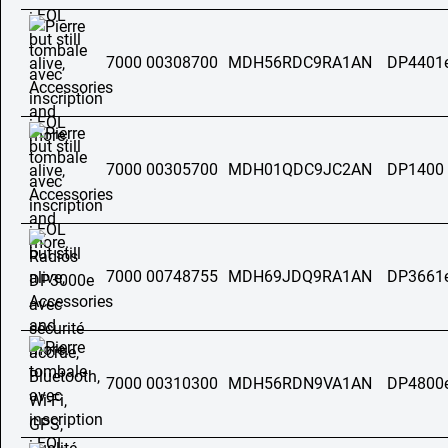
7000 00308700
MDH56RDC9RA1AN
DP4401
7000 00305700
MDH01QDC9JC2AN
DP1400 
7000 00748755
MDH69JDQ9RA1AN
DP3661
7000 00310300
MDH56RDN9VA1AN
DP4800