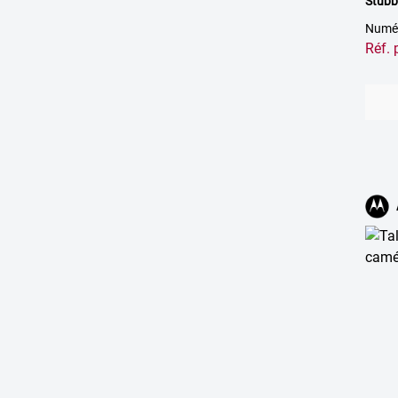
Stubb
Numér
Réf.