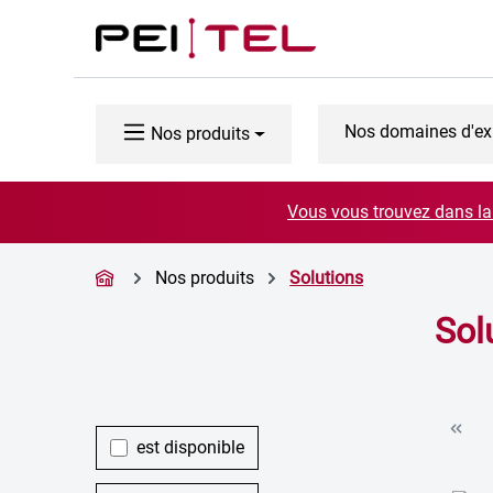
ser au contenu principal
Passer à la recherche
Passer à la navigation principale
Nos domaines d'ex
Nos produits
Vous vous trouvez dans la 
Nos produits
Solutions
Sol
est disponible