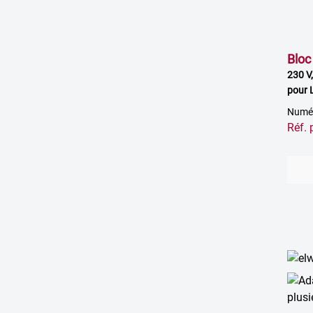
Bloc
230 V,
pour 
Numér
Réf.