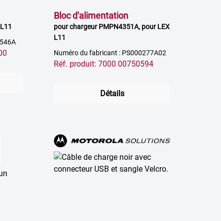
Bloc d'alimentation
 L11
pour chargeur PMPN4351A, pour LEX
L11
4546A
00
Numéro du fabricant : PS000277A02
Réf. produit: 7000 00750594
Détails