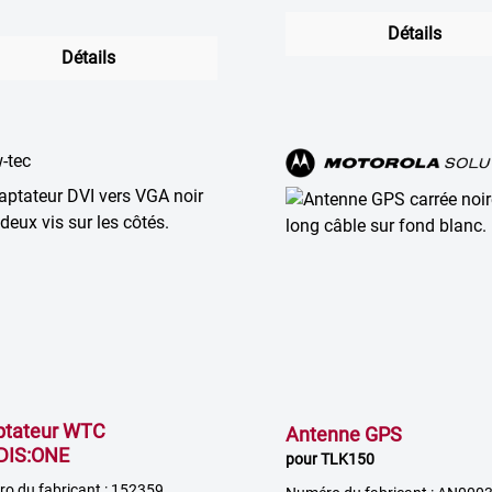
Détails
Détails
ptateur WTC
Antenne GPS
DIS:ONE
pour TLK150
o du fabricant : 152359