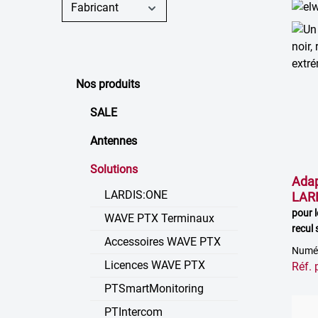
Fabricant
Nos produits
SALE
Antennes
Solutions
Adap
LARDIS:ONE
LAR
pour 
WAVE PTX Terminaux
recul 
Accessoires WAVE PTX
Numér
Licences WAVE PTX
Réf.
PTSmartMonitoring
PTIntercom