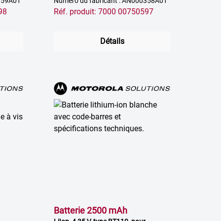
0359A01
Numéro du fabricant : AN000358A01
98
Réf. produit: 7000 00750597
Détails
Batterie 2500 mAh