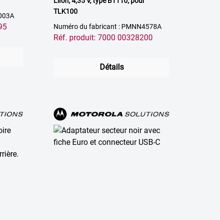
LiIon, 4,35 V, type BT110, pour
TLK100
4003A
95
Numéro du fabricant : PMNN4578A
Réf. produit: 7000 00328200
Détails