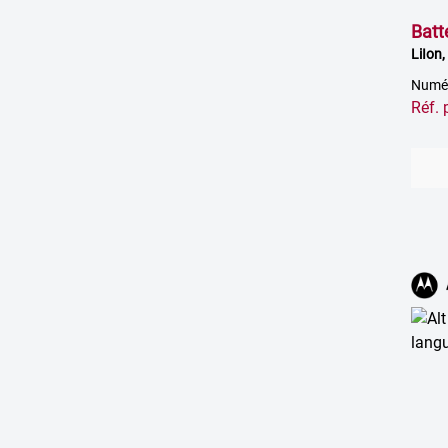
Batt
LiIon
Numér
Réf.