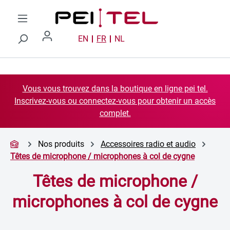
Passer au contenu principal
EN
FR
NL
Vous vous trouvez dans la boutique en ligne pei tel.
Inscrivez-vous ou connectez-vous pour obtenir un accès
complet.
Nos produits
Accessoires radio et audio
Têtes de microphone / microphones à col de cygne
Têtes de microphone /
microphones à col de cygne