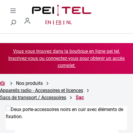
Passer au contenu principal
EN
FR
NL
Vous vous trouvez dans la boutique en ligne pei tel.
Inscrivez-vous ou connectez-vous pour obtenir un accès
complet.
Nos produits
Appareils radio - Accessoires et licences
Sacs de transport / Accessoires
Sac
Ignorer la galerie d'images