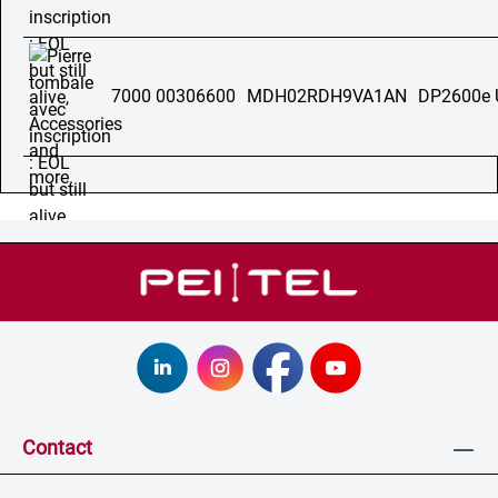
7000 00306600
MDH02RDH9VA1AN
DP2600e 
Contact