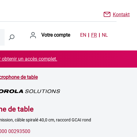
Kontakt
Votre compte
EN
FR
NL
r obtenir un accès complet.
crophone de table
e de table
ission, câble spiralé 40,0 cm, raccord GCAI rond
000 00293500