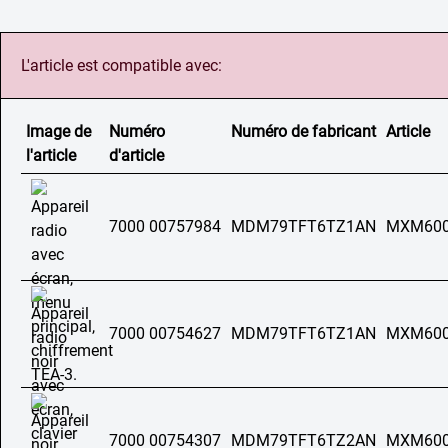
L'article est compatible avec:
Image de
Numéro
Numéro de fabricant
Article
l'article
d'article
7000 00757984
MDM79TFT6TZ1AN
MXM60
7000 00754627
MDM79TFT6TZ1AN
MXM60
7000 00754307
MDM79TFT6TZ2AN
MXM60