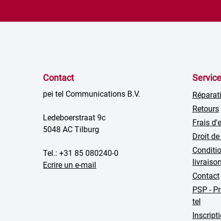
Contact
Servic
pei tel Communications B.V.
Réparat
Retours
Ledeboerstraat 9c
Frais d'
5048 AC Tilburg
Droit de
Conditio
Tel.: +31 85 080240-0
livraiso
Ecrire un e-mail
Contact
PSP - P
tel
Inscript