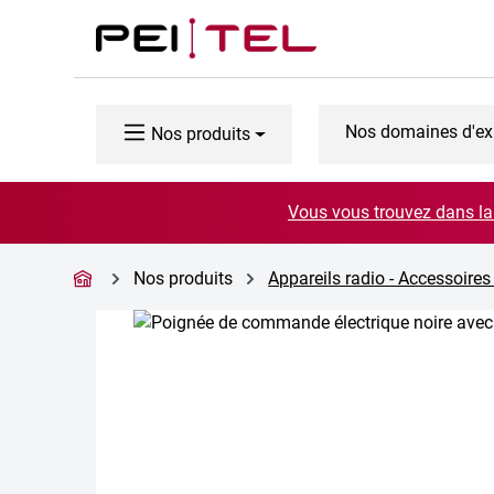
ser au contenu principal
Passer à la recherche
Passer à la navigation principale
Nos domaines d'ex
Nos produits
Vous vous trouvez dans la 
Nos produits
Appareils radio - Accessoires
Ignorer la galerie d'images