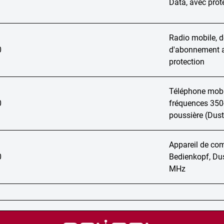
Data, avec prot
Radio mobile, 
0
d'abonnement au
protection
Téléphone mob
0
fréquences 350-
poussière (Dust
Appareil de com
0
Bedienkopf, Du
MHz