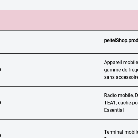
peitelShop.prod
Appareil mobil
0
gamme de fréqu
sans accessoir
Radio mobile,
0
TEA1, cache-pou
Essential
Terminal mobile
0