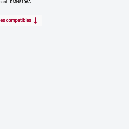
icant : RMN5106A
icles compatibles