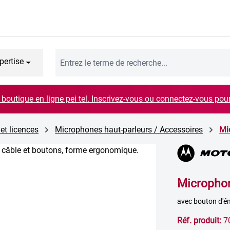
pertise
boutique en ligne pei tel. Inscrivez-vous ou connectez-vous pou
 et licences
Microphones haut-parleurs / Accessoires
Mi
Microphon
avec bouton d'ém
Réf. produit:
7