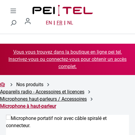
Passer au contenu principal
EN
FR
NL
Vous vous trouvez dans la boutique en ligne pei tel.
Inscrivez-vous ou connectez-vous pour obtenir un accès
complet.
Nos produits
Appareils radio - Accessoires et licences
Microphones haut-parleurs / Accessoires
Microphone à haut-parleur
Ignorer la galerie d'images