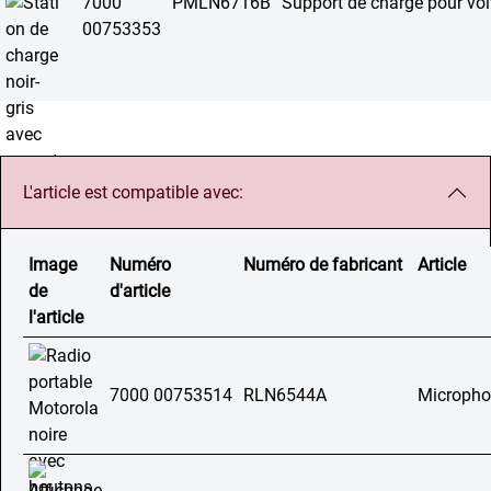
7000
PMLN6716B
Support de charge pour voi
00753353
L'article est compatible avec:
Image
Numéro
Numéro de fabricant
Article
de
d'article
l'article
7000 00753514
RLN6544A
Microphon