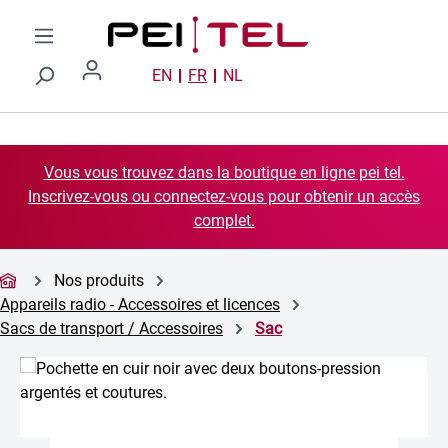
Passer au contenu principal
EN
FR
NL
Vous vous trouvez dans la boutique en ligne pei tel.
Inscrivez-vous ou connectez-vous pour obtenir un accès
complet.
Nos produits
Appareils radio - Accessoires et licences
Sacs de transport / Accessoires
Sac
Ignorer la galerie d'images