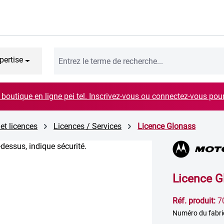
pertise
boutique en ligne pei tel. Inscrivez-vous ou connectez-vous pou
 et licences
Licences / Services
Licence Glonass
Licence G
Réf. produit:
7
Numéro du fabr