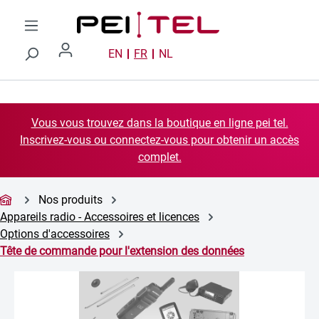
Passer au contenu principal
EN
FR
NL
Vous vous trouvez dans la boutique en ligne pei tel.
Inscrivez-vous ou connectez-vous pour obtenir un accès
complet.
Nos produits
Appareils radio - Accessoires et licences
Options d'accessoires
Tête de commande pour l'extension des données
Ignorer la galerie d'images