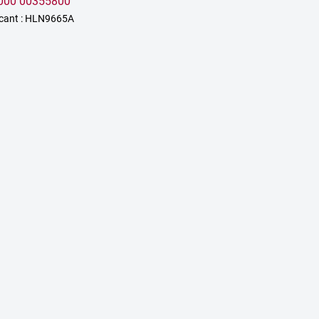
000 00355800
icant : HLN9665A