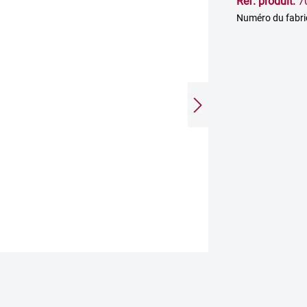
Réf. produit:
7
Numéro du fabr