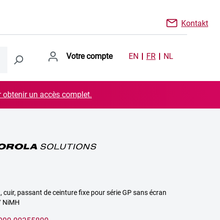
Kontakt
Votre compte
EN
FR
NL
r obtenir un accès complet.
, cuir, passant de ceinture fixe pour série GP sans écran
/ NiMH