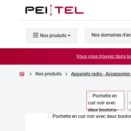
ser au contenu principal
Passer à la recherche
Passer à la navigation principale
Nos domaines d'ex
Nos produits
Vous vous trouvez dans la 
Nos produits
Appareils radio - Accessoires
Ignorer la galerie d'images