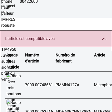
00422600
L'article est compatible avec:
Image
Numéro
Numéro de
Article
de
d'article
fabricant
l'article
7000 00748661
PMMN4127A
Microphon
7000 00753516
MDH63PCH6TZ8BN
MTP3550