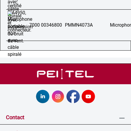
7000 00346800
PMMN4073A
Microphon
Contact