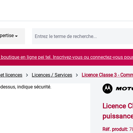
pertise
boutique en ligne pei tel. Inscrivez-vous ou connectez-vous pou
 et licences
Licences / Services
Licence Classe 3 - Comm
Licence C
puissanc
Réf. produit:
7