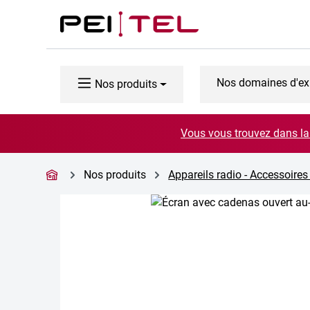
ser au contenu principal
Passer à la recherche
Passer à la navigation principale
Nos domaines d'ex
Nos produits
Vous vous trouvez dans la 
Nos produits
Appareils radio - Accessoires
Ignorer la galerie d'images