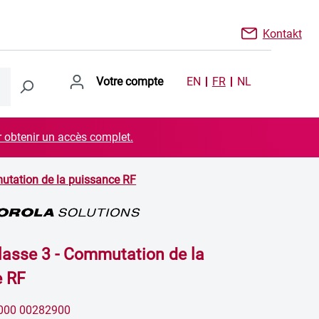
Kontakt
Votre compte
EN
FR
NL
r obtenir un accès complet.
utation de la puissance RF
lasse 3 - Commutation de la
e RF
000 00282900