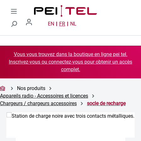
Passer au contenu principal
EN
FR
NL
Vous vous trouvez dans la boutique en ligne pei tel.
Inscrivez-vous ou connectez-vous pour obtenir un accès
complet.
Nos produits
Appareils radio - Accessoires et licences
Chargeurs / chargeurs accessoires
socle de recharge
Ignorer la galerie d'images