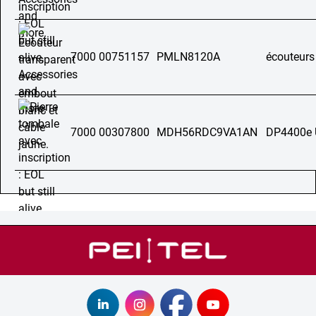
7000 00751157
PMLN8120A
écouteurs
7000 00307800
MDH56RDC9VA1AN
DP4400e