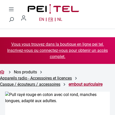
Passer au contenu principal
EN
FR
NL
Vous vous trouvez dans la boutique en ligne pei tel.
Inscrivez-vous ou connectez-vous pour obtenir un accès
complet.
Nos produits
Appareils radio - Accessoires et licences
Casque / écouteurs / accessoires
embout auriculaire
Ignorer la galerie d'images