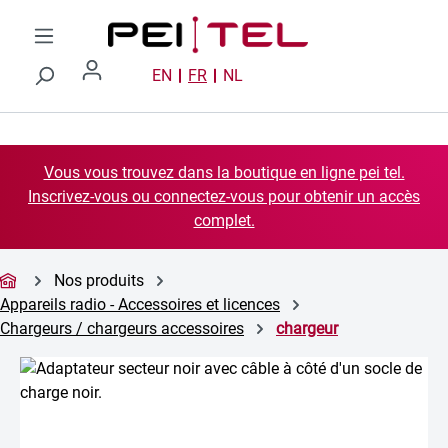
Passer au contenu principal
EN
FR
NL
Vous vous trouvez dans la boutique en ligne pei tel.
Inscrivez-vous ou connectez-vous pour obtenir un accès
complet.
Nos produits
Appareils radio - Accessoires et licences
Chargeurs / chargeurs accessoires
chargeur
Ignorer la galerie d'images