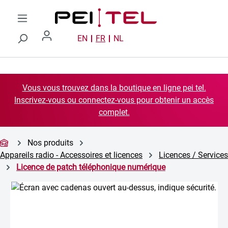
Passer au contenu principal
EN
FR
NL
Vous vous trouvez dans la boutique en ligne pei tel.
Inscrivez-vous ou connectez-vous pour obtenir un accès
complet.
Nos produits
Appareils radio - Accessoires et licences
Licences / Services
Licence de patch téléphonique numérique
Ignorer la galerie d'images