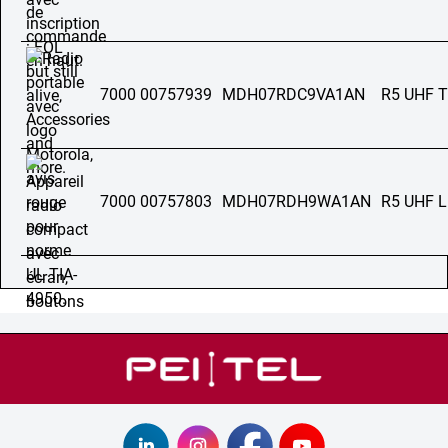
7000 00757939
MDH07RDC9VA1AN
R5 UHF 
7000 00757803
MDH07RDH9WA1AN
R5 UHF 