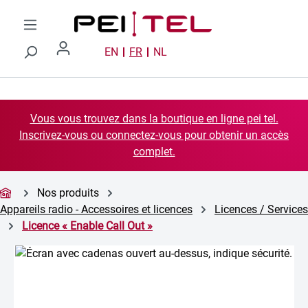
Passer au contenu principal
EN
FR
NL
Vous vous trouvez dans la boutique en ligne pei tel.
Inscrivez-vous ou connectez-vous pour obtenir un accès
complet.
Nos produits
Appareils radio - Accessoires et licences
Licences / Services
Licence « Enable Call Out »
Ignorer la galerie d'images