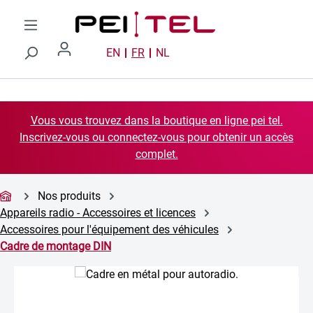
Passer au contenu principal
EN
FR
NL
Vous vous trouvez dans la boutique en ligne pei tel.
Inscrivez-vous ou connectez-vous pour obtenir un accès
complet.
Nos produits
Appareils radio - Accessoires et licences
Accessoires pour l'équipement des véhicules
Cadre de montage DIN
Ignorer la galerie d'images