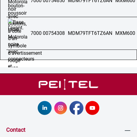
7000 00754650
MDM79TFT6TZ6AN
MXM600
7000 00754308
MDM79TFT6TZ6AN
MXM600
Contact