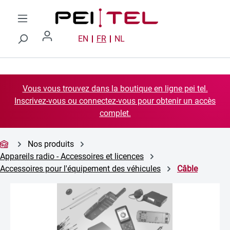
Passer au contenu principal
EN
FR
NL
Vous vous trouvez dans la boutique en ligne pei tel.
Inscrivez-vous ou connectez-vous pour obtenir un accès
complet.
Nos produits
Appareils radio - Accessoires et licences
Accessoires pour l'équipement des véhicules
Câble
Ignorer la galerie d'images