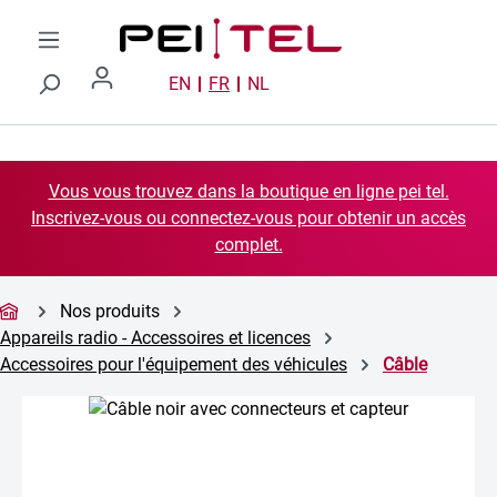
Passer au contenu principal
EN
FR
NL
Vous vous trouvez dans la boutique en ligne pei tel.
Inscrivez-vous ou connectez-vous pour obtenir un accès
complet.
Nos produits
Appareils radio - Accessoires et licences
Accessoires pour l'équipement des véhicules
Câble
Ignorer la galerie d'images