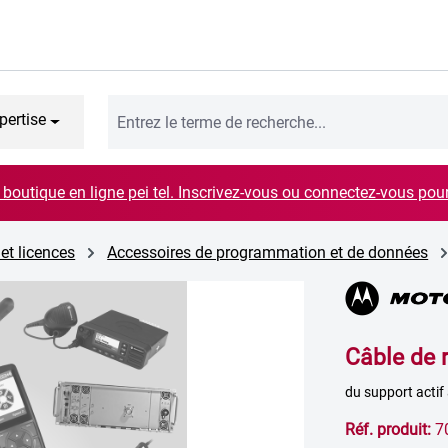
pertise
boutique en ligne pei tel. Inscrivez-vous ou connectez-vous pou
 et licences
Accessoires de programmation et de données
Câble de 
du support actif
Réf. produit:
7