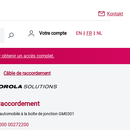
Kontakt
Votre compte
EN
FR
NL
r obtenir un accès complet.
Câble de raccordement
raccordement
 automobile à la boîte de jonction GM0301
000 00272200