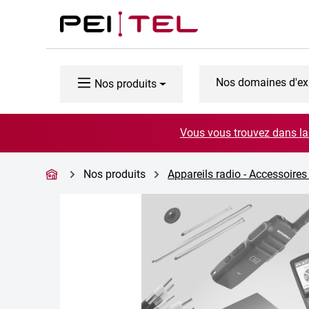
ser au contenu principal
Passer à la recherche
Passer à la navigation principale
Nos domaines d'ex
Nos produits
Vous vous trouvez dans la 
Nos produits
Appareils radio - Accessoires
Ignorer la galerie d'images