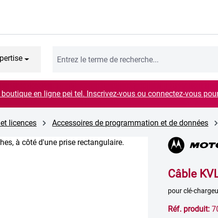
pertise
boutique en ligne pei tel. Inscrivez-vous ou connectez-vous pou
 et licences
Accessoires de programmation et de données
Câble KV
pour clé-chargeu
Réf. produit:
7