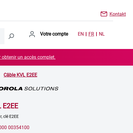
Kontakt
Votre compte
EN
FR
NL
r obtenir un accès complet.
Câble KVL E2EE
L E2EE
r, clé E2EE
000 00354100