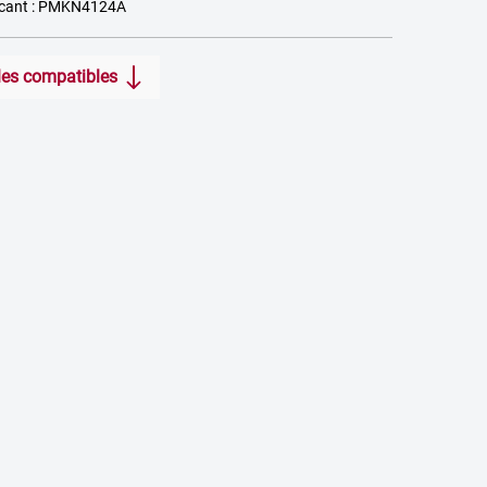
icant : PMKN4124A
icles compatibles