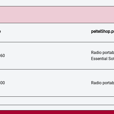
e
peitelShop.p
Radio portab
60
Essential So
00
Radio porta