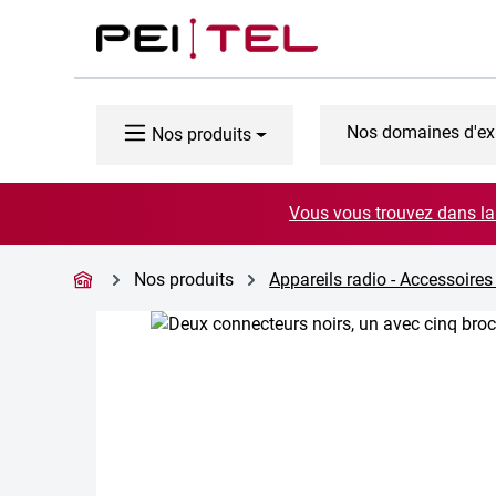
ser au contenu principal
Passer à la recherche
Passer à la navigation principale
Nos domaines d'ex
Nos produits
Vous vous trouvez dans la 
Nos produits
Appareils radio - Accessoires
Ignorer la galerie d'images