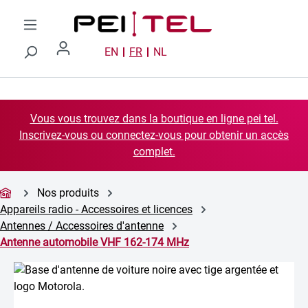
Passer au contenu principal
EN
FR
NL
Vous vous trouvez dans la boutique en ligne pei tel.
Inscrivez-vous ou connectez-vous pour obtenir un accès
complet.
Nos produits
Appareils radio - Accessoires et licences
Antennes / Accessoires d'antenne
Antenne automobile VHF 162-174 MHz
Ignorer la galerie d'images