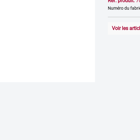
Réf. produit:
7
Numéro du fabr
Voir les art