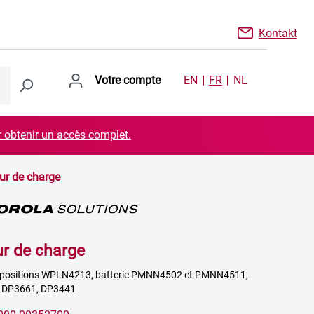
Kontakt
Votre compte
EN
FR
NL
r obtenir un accès complet.
ur de charge
r de charge
6 positions WPLN4213, batterie PMNN4502 et PMNN4511,
r DP3661, DP3441