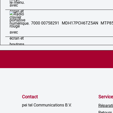
7000 00758291
MDH17PCH6TZ5AN
MTP85
Contact
Servic
pei tel Communications B.V.
Réparat
Retours