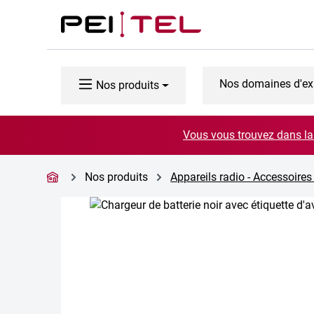
ser au contenu principal
Passer à la recherche
Passer à la navigation principale
Nos domaines d'ex
Nos produits
Vous vous trouvez dans la 
Nos produits
Appareils radio - Accessoires
Ignorer la galerie d'images