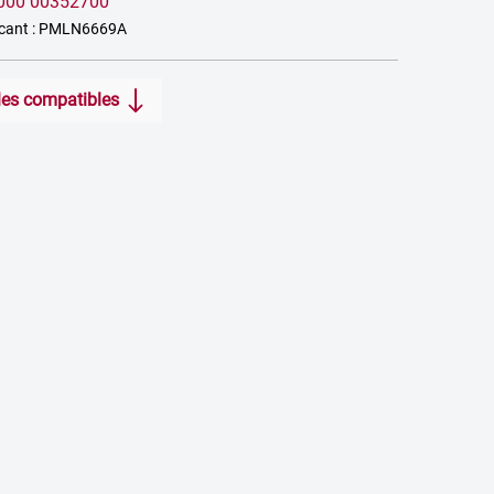
000 00352700
icant : PMLN6669A
icles compatibles