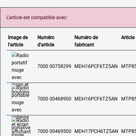
L'article est compatible avec:
Image de
Numéro
Numéro de
Article
l'article
d'article
fabricant
7000 00758299
MDH16PCF6TZ5AN
MTP85
7000 00468900
MDH16PCF6TZ5AN
MTP8
7000 00469500
MDH17PCH6TZ5AN
MTP8