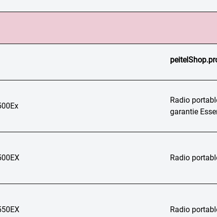
peitelShop.pr
Radio portabl
00Ex
garantie Essen
500EX
Radio portab
550EX
Radio portab