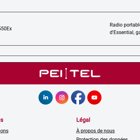
Radio portabl
50Ex
d'Essential, g
es
Légal
ions
À propos de nous
Protection des données