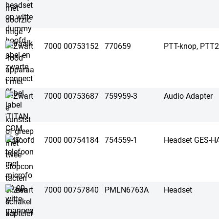
7000 00753152
770659
PTT-knop, PTT
7000 00753687
759959-3
Audio Adapter
7000 00754184
754559-1
Headset GES-
7000 00757840
PMLN6763A
Headset