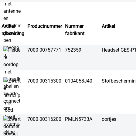
Artikel
Productnummer
Nummer
Artikel
afbeelding
fabrikant
7000 00757771
752359
Headset GES-P
7000 00315300
0104058J40
Stofbeschermin
7000 00316200
PMLN5733A
oortjes