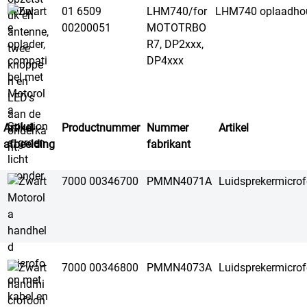
01 6509
LHM740/for
LHM740 oplaadhoud
00200051
MOTOTRBO
R7, DP2xxx,
DP4xxx
Artikel
Productnummer
Nummer
Artikel
afbeelding
fabrikant
7000 00346700
PMMN4071A
Luidsprekermicro
7000 00346800
PMMN4073A
Luidsprekermicro