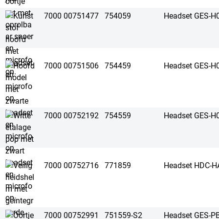
7000 00751477
754059
Headset GES-H
7000 00751506
754459
Headset GES-H
7000 00752192
754559
Headset GES-H
7000 00752716
771859
Headset HDC-H
7000 00752991
751559-S2
Headset GES-P