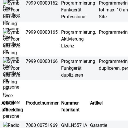
7999 00000162
Programmierung
Programmering
Funkgerät
tot max. 10 a
Professional
Site
7999 00000165
Programmierung,
Programmering, 
Aktivierung
Lizenz
7999 00000166
Programmierung
Programmering
Funkgerät
dupliceren, pe
duplizieren
Artikel
Productnummer
Nummer
Artikel
afbeelding
fabrikant
7000 00751969
GMLN5571A
Garantie