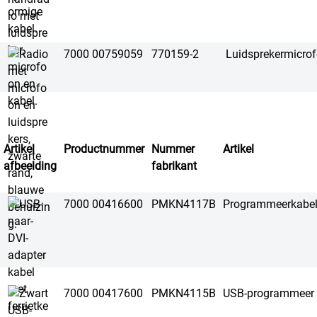
7000 00759059
770159-2
Luidsprekermicr
Artikel
Productnummer
Nummer
Artikel
afbeelding
fabrikant
7000 00416600
PMKN4117B
Programmeerkabe
7000 00417600
PMKN4115B
USB-programmeer 