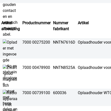
Artikel
Productnummer
Nummer
Artikel
afbeelding
fabrikant
7000 00275200
NNTN7616D
Oplaadhouder voor
7000 00478900
NNTN8525A
Oplaadhouder voor
7000 00739100
600036
Oplaadhouder WT