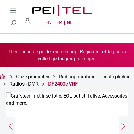
Ga naar de hoofdinhoud
EN
FR
NL
U bent nu in de pei tel online shop. Registreer of log in om
volledige toegang te krijgen.
Onze producten
Radioapparatuur – licentieplichtig
Radio's - DMR
DP2400e VHF
Afbeeldingengalerij overslaan