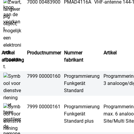
7000 00483900
PMAD4116A
VHF-antenne 144-
Artikel
Productnummer
Nummer
Artikel
afbeelding
fabrikant
7999 00000160
Programmierung
Programmering
Funkgerät
3 analooge/dig
Standard
7999 00000161
Programmierung
Programmering 
Funkgerät
max. 6 analoo
Standard plus
Site/Multi Sit