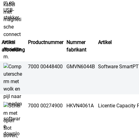
Artikel
Productnummer
Nummer
Artikel
afbeelding
fabrikant
7000 00448400
GMVN6044B
Software SmartP
7000 00274900
HKVN4061A
Licentie Capacity P