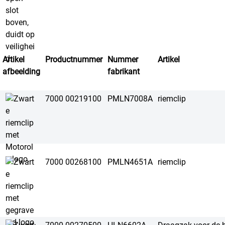
Artikel
Productnummer
Nummer
Artikel
afbeelding
fabrikant
7000 00219100
PMLN7008A
riemclip
7000 00268100
PMLN4651A
riemclip