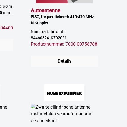
, 5,0 m
Autoantenne
00 mm,
SISO, frequentiebereik 410-470 MHz,
N Kuppler
204400
Nummer fabrikant:
84460324_K702021
Productnummer: 7000 00758788
Details