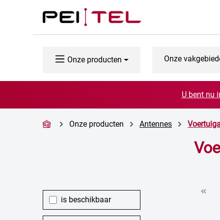
naar de hoofdinhoud
Ga naar de zoekopdracht
Ga naar de hoofdnavigatie
Onze vakgebied
Onze producten
U bent nu i
Onze producten
Antennes
Voertuig
Voe
is beschikbaar