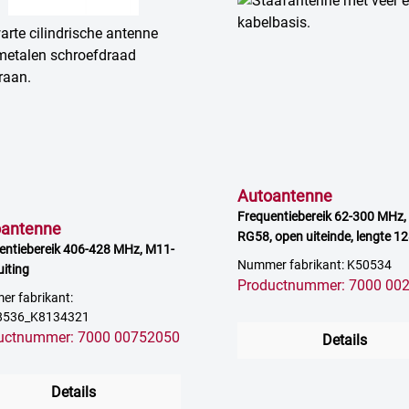
Autoantenne
Frequentiebereik 62-300 MHz,
oantenne
RG58, open uiteinde, lengte 1
entiebereik 406-428 MHz, M11-
0 dB versterking
Nummer fabrikant: K50534
uiting
Productnummer: 7000 00
r fabrikant:
8536_K8134321
uctnummer: 7000 00752050
Details
Details