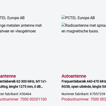
oantenne
Autoantenne
entiebereik 62-300 MHz, M11x1-
Frequentiebereik 440-470 MHz
uiting, lengte 1275 mm, 0 dB
RG58, open uiteinde, lengte 5
erking
4 dB versterking
r fabrikant: K50464
Nummer fabrikant: K7057239
uctnummer: 7000 00201100
Productnummer: 7000 00