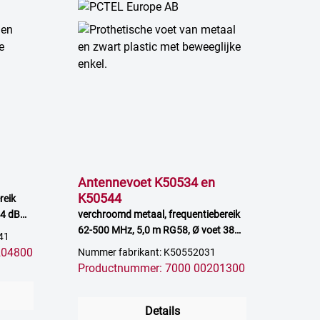
Antennevoet K50534 en
K50544
reik
 4 dB
verchroomd metaal, frequentiebereik
62-500 MHz, 5,0 m RG58, Ø voet 38
41
mm
204800
Nummer fabrikant: K50552031
Productnummer: 7000 00201300
Details