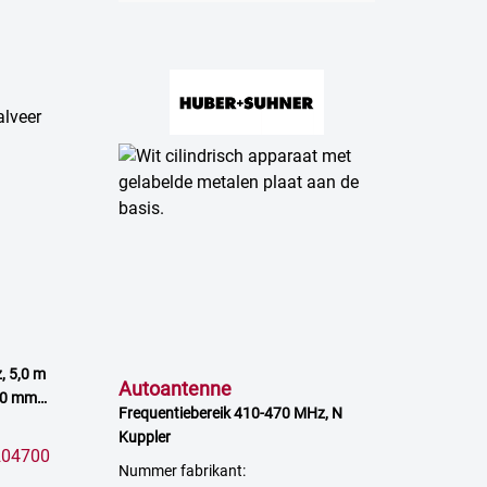
, 5,0 m
Autoantenne
40 mm,
Frequentiebereik 410-470 MHz, N
Kuppler
204700
Nummer fabrikant: