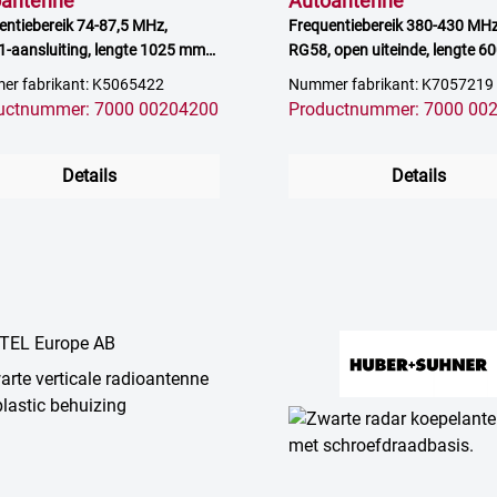
oantenne
Autoantenne
entiebereik 74-87,5 MHz,
Frequentiebereik 380-430 MHz
-aansluiting, lengte 1025 mm,
RG58, open uiteinde, lengte 6
versterking
2-4 dB versterking
r fabrikant: K5065422
Nummer fabrikant: K7057219
uctnummer: 7000 00204200
Productnummer: 7000 00
Details
Details