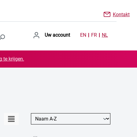
Kontakt
Uw account
EN
FR
NL
 te krijgen.