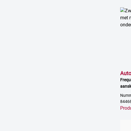
Aut
Frequ
aansl
Numme
8446
Prod