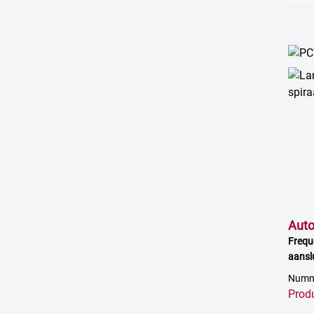
Aut
Frequ
aansl
verst
Numme
Prod