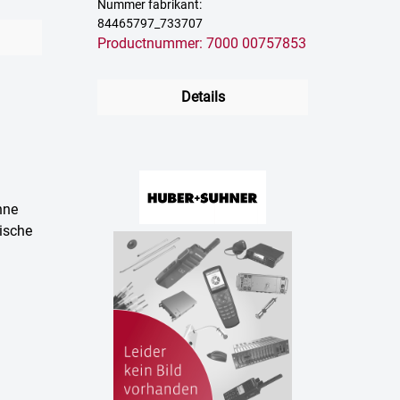
Nummer fabrikant:
84465797_733707
Productnummer: 7000 00757853
Details