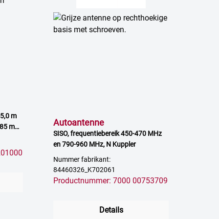
 5,0 m
Autoantenne
285 mm,
SISO, frequentiebereik 450-470 MHz
en 790-960 MHz, N Kuppler
201000
Nummer fabrikant:
84460326_K702061
Productnummer: 7000 00753709
Details