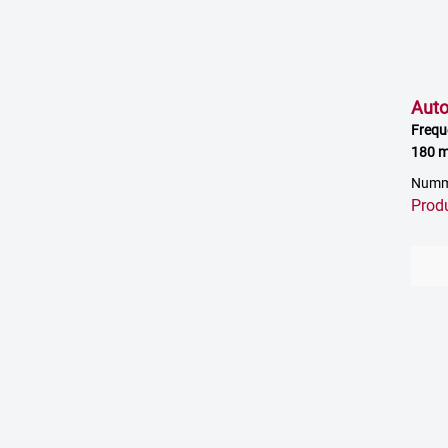
Aut
Frequ
180 m
verst
Numme
Prod