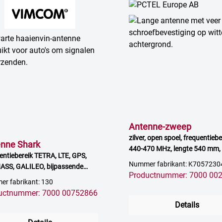
Antenne-zweep
zilver, open spoel, frequentiebe
nne Shark
440-470 MHz, lengte 540 mm,
entiebereik TETRA, LTE, GPS,
versterking
Nummer fabrikant: K7057230
SS, GALILEO, bijpassende
Productnummer: 7000 00
 3,0 m kabel, 3-punts klauw
r fabrikant: 130
uctnummer: 7000 00752866
Details