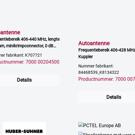
oantenne
entiebereik 406-440 MHz, lengte
Autoantenne
m, minikrimpconnector, 0 dB
Frequentiebereik 406-428 MHz
erking
r fabrikant: K707721
Kuppler
uctnummer: 7000 00204500
Nummer fabrikant:
84468539_K8134322
Productnummer: 7000 00
Details
Details