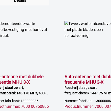
Details
-antenne met dubbele
Auto-antenne met dubb
uentie MHU 3-X
frequentie MHU 3-X
rij staal, zwart,
Roestvrij staal, zwart,
entiebereik 140-170 MHz/400-
frequentiebereik 144-175 MHz
Hz, 0 dB, 3 dB versterking
470 MHz, 0 dB, 3 dB versterki
r fabrikant: 130000085
Nummer fabrikant: 13000008
uctnummer: 7000 00750806
Productnummer: 7000 00