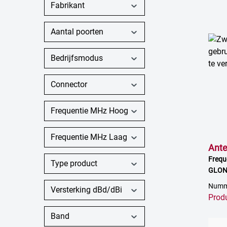
Fabrikant
Aantal poorten
Bedrijfsmodus
Connector
Frequentie MHz Hoog
Frequentie MHz Laag
Ante
Frequ
Type product
GLONA
doos,
Numme
Versterking dBd/dBi
Prod
Band