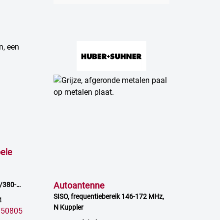
ele
Autoantenne
/380-
ng
SISO, frequentiebereik 146-172 MHz,
4
N Kuppler
750805