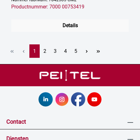
Productnummer: 7000 00753419
Details
Pagina
Pagina
Pagina
Pagina
Pagina
1
2
3
4
5
Contact
Diensten