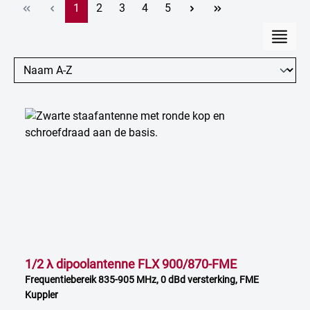
Pagina
Pagina
Pagina
Pagina
Pagina
1
2
3
4
5
1/2 λ dipoolantenne FLX 900/870-FME
Frequentiebereik 835-905 MHz, 0 dBd versterking, FME
Kuppler