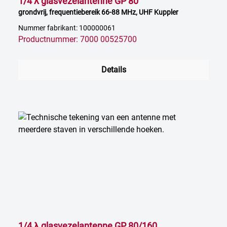
1/4 λ glasvezelantenne GP 80
grondvrij, frequentiebereik 66-88 MHz, UHF Kuppler
Nummer fabrikant: 100000061
Productnummer: 7000 00525700
Details
1/4 λ glasvezelantenne GP 80/160