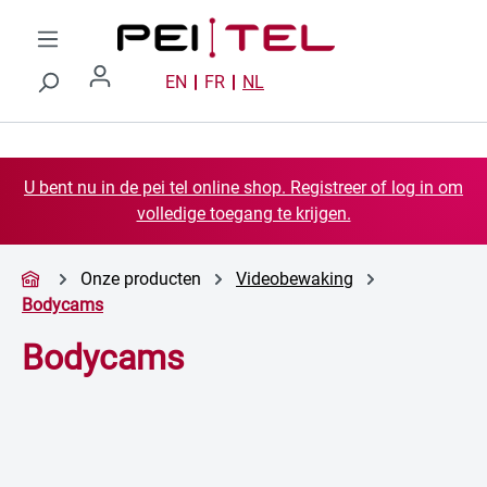
Ga naar de hoofdinhoud
EN
FR
NL
U bent nu in de pei tel online shop. Registreer of log in om
volledige toegang te krijgen.
Onze producten
Videobewaking
Bodycams
Bodycams