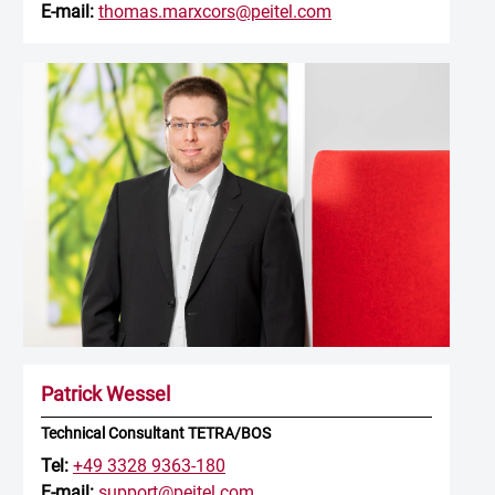
E-mail:
thomas.marxcors@peitel.com
Patrick Wessel
Technical Consultant TETRA/BOS
Tel:
+49 3328 9363-180
E-mail:
support@peitel.com