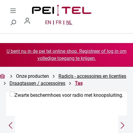
Ga naar de hoofdinhoud
EN
FR
NL
U bent nu in de pei tel online shop. Registreer of log in om
volledige toegang te krijgen.
Onze producten
Radio's - accessoires en licenties
Draagtassen / accessoires
Tas
Afbeeldingengalerij overslaan