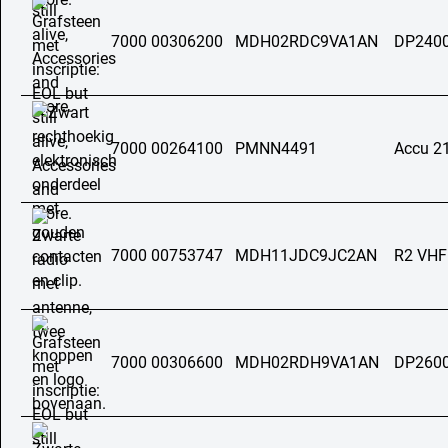
7000 00306200
MDH02RDC9VA1AN
DP2400
7000 00264100
PMNN4491
Accu 2
7000 00753747
MDH11JDC9JC2AN
R2 VH
7000 00306600
MDH02RDH9VA1AN
DP2600