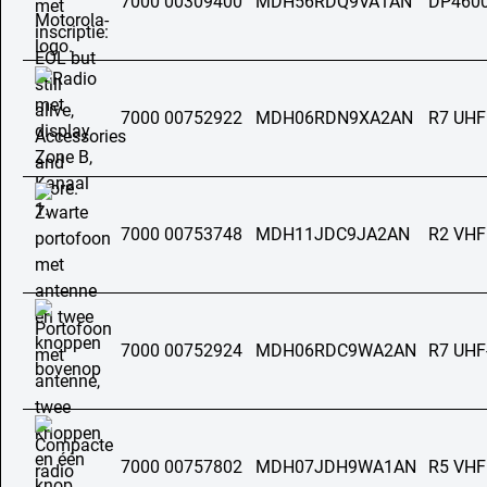
7000 00309400
MDH56RDQ9VA1AN
DP4600
7000 00752922
MDH06RDN9XA2AN
R7 UHF
7000 00753748
MDH11JDC9JA2AN
R2 VHF
7000 00752924
MDH06RDC9WA2AN
R7 UHF
7000 00757802
MDH07JDH9WA1AN
R5 VHF