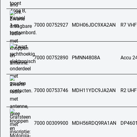
7000 00752927
MDH06JDC9XA2AN
R7 VHF
7000 00752890
PMNN4808A
Accu 2
7000 00753746
MDH11YDC9JA2AN
R2 UHF
7000 00309900
MDH56RDQ9RA1AN
DP4601