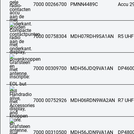
7000 00266700
PMNN4489C
Accu 2
7000 00758304
MDH07RDH9SA1AN
R5 UHF
7000 00309700
MDH56JDQ9VA1AN
DP4600
7000 00752926
MDH06RDN9WA2AN
R7 UHF
7000 00310500
MDH56JDN9VA1AN
DP4800