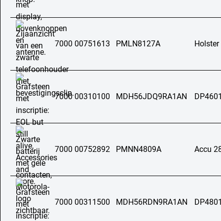
7000 00751613
PMLN8127A
Holster
7000 00310100
MDH56JDQ9RA1AN
DP4601
7000 00752892
PMNN4809A
Accu 2
7000 00311500
MDH56RDN9RA1AN
DP4801