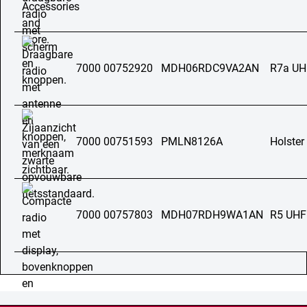
7000 00752920
MDH06RDC9VA2AN
R7a UH
7000 00751593
PMLN8126A
Holster
7000 00757803
MDH07RDH9WA1AN
R5 UHF