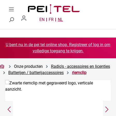
Ga naar de hoofdinhoud
EN
FR
NL
U bent nu in de pei tel online shop. Registreer of log in om
volledige toegang te krijgen.
Onze producten
Radio's - accessoires en licenties
Batterijen / batterijaccessoires
riemclip
Afbeeldingengalerij overslaan