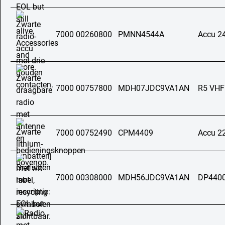
7000 00260800
PMNN4544A
Accu 2
7000 00757800
MDH07JDC9VA1AN
R5 VHF
7000 00752490
CPM4409
Accu 2
7000 00308000
MDH56JDC9VA1AN
DP4400