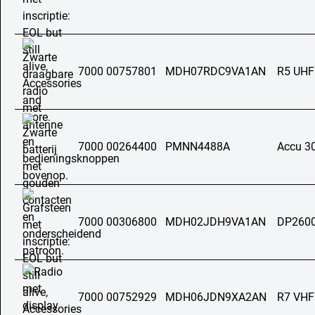
7000 00757801
MDH07RDC9VA1AN
R5 UHF
7000 00264400
PMNN4488A
Accu 3
7000 00306800
MDH02JDH9VA1AN
DP2600
7000 00752929
MDH06JDN9XA2AN
R7 VHF