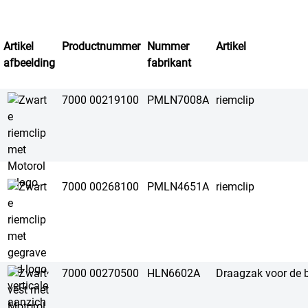
Artikel
Productnummer
Nummer
Artikel
afbeelding
fabrikant
7000 00219100
PMLN7008A
riemclip
7000 00268100
PMLN4651A
riemclip
7000 00270500
HLN6602A
Draagzak voor de 