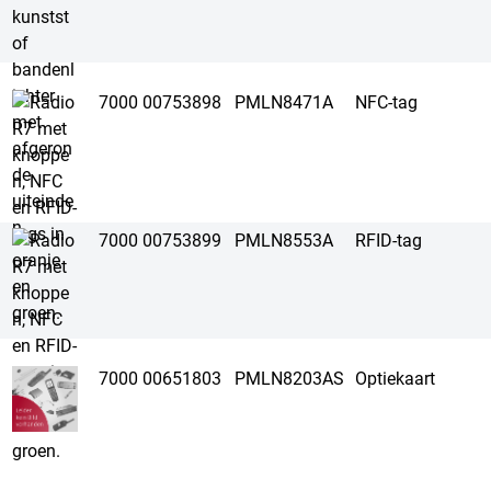
7000 00753898
PMLN8471A
NFC-tag
7000 00753899
PMLN8553A
RFID-tag
7000 00651803
PMLN8203AS
Optiekaart