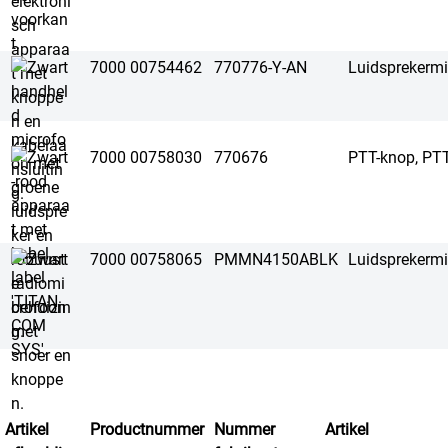
7000 00754462
770776-Y-AN
Luidsprekerm
7000 00758030
770676
PTT-knop, PT
7000 00758065
PMMN4150ABLK
Luidsprekerm
Artikel
Productnummer
Nummer
Artikel