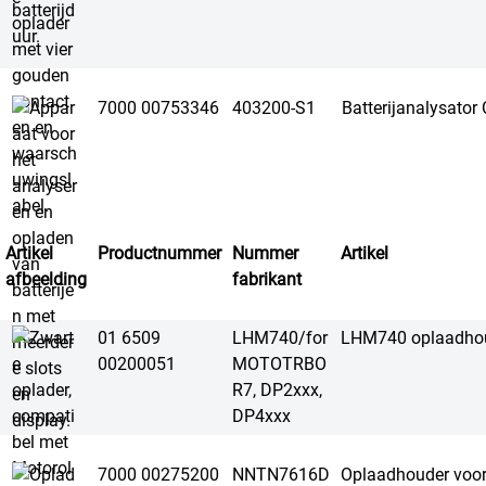
7000 00753346
403200-S1
Batterijanalysato
Artikel
Productnummer
Nummer
Artikel
afbeelding
fabrikant
01 6509
LHM740/for
LHM740 oplaadhoud
00200051
MOTOTRBO
R7, DP2xxx,
DP4xxx
7000 00275200
NNTN7616D
Oplaadhouder voor