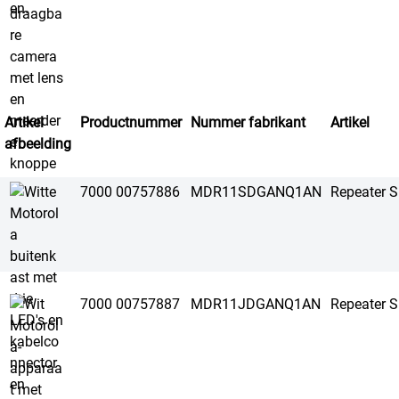
Artikel
Productnummer
Nummer fabrikant
Artikel
afbeelding
7000 00757886
MDR11SDGANQ1AN
Repeater 
7000 00757887
MDR11JDGANQ1AN
Repeater 