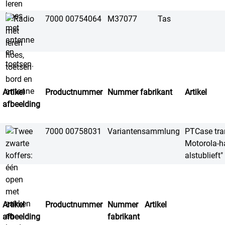
7000 00754064
M37077
Tas
Artikel
Productnummer
Nummer fabrikant
Artikel
afbeelding
7000 00758031
Variantensammlung
PTCase tra
Motorola-h
alstublieft"
Artikel
Productnummer
Nummer
Artikel
afbeelding
fabrikant