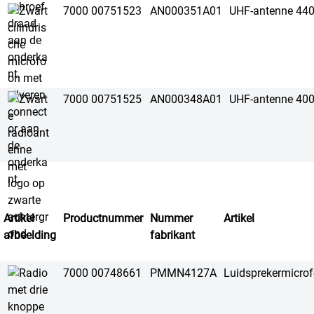
7000 00751523
AN000351A01
UHF-antenne 44
7000 00751525
AN000348A01
UHF-antenne 40
Artikel
Productnummer
Nummer
Artikel
afbeelding
fabrikant
7000 00748661
PMMN4127A
Luidsprekermicr