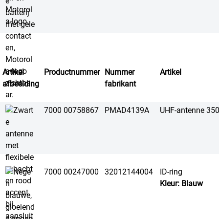
Artikel
Productnummer
Nummer
Artikel
afbeelding
fabrikant
7000 00758867
PMAD4139A
UHF-antenne 35
7000 00247000
32012144004
ID-ring
Kleur: Blauw