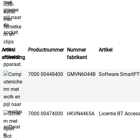
Artikel
Productnummer
Nummer
Artikel
afbeelding
fabrikant
7000 00448400
GMVN6044B
Software SmartP
7000 00474000
HKVN4465A
Licentie BT Acce