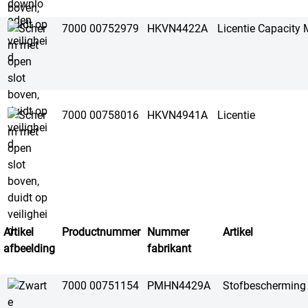
7000 00752979
HKVN4422A
Licentie Capacity
7000 00758016
HKVN4941A
Licentie
Artikel
Productnummer
Nummer
Artikel
afbeelding
fabrikant
7000 00751154
PMHN4429A
Stofbescherming