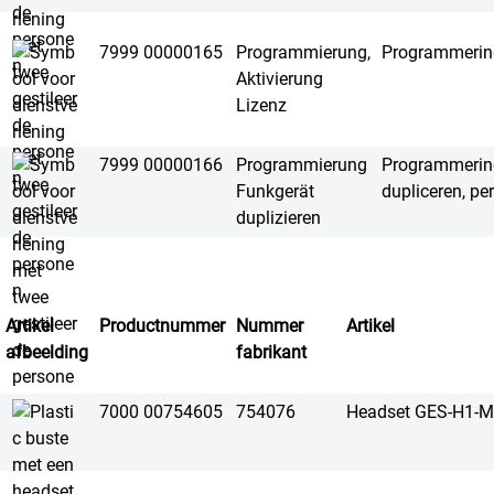
7999 00000165
Programmierung,
Programmering, 
Aktivierung
Lizenz
7999 00000166
Programmierung
Programmering
Funkgerät
dupliceren, pe
duplizieren
Artikel
Productnummer
Nummer
Artikel
afbeelding
fabrikant
7000 00754605
754076
Headset GES-H1-