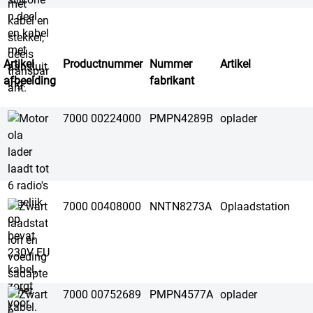
Artikel
Productnummer
Nummer
Artikel
afbeelding
fabrikant
7000 00224000
PMPN4289B
oplader
7000 00408000
NNTN8273A
Oplaadstation
7000 00752689
PMPN4577A
oplader