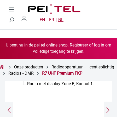
Ga naar de hoofdinhoud
EN
FR
NL
U bent nu in de pei tel online shop. Registreer of log in om
volledige toegang te krijgen.
Onze producten
Radioapparatuur – licentieplichtig
Radio's - DMR
R7 UHF Premium FKP
Afbeeldingengalerij overslaan