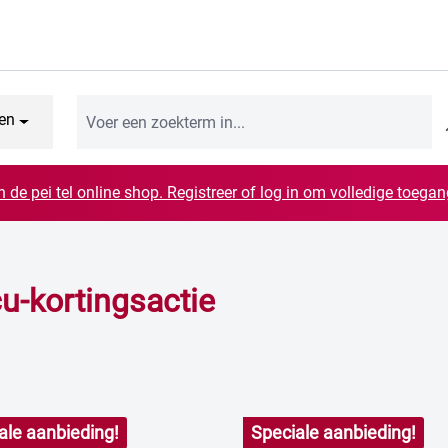
en
n de pei tel online shop. Registreer of log in om volledige toegang
u-kortingsactie
ale aanbieding!
Speciale aanbieding!