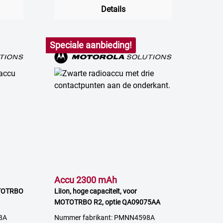
Details
Speciale aanbieding!
Accu 2300 mAh
OTOTRBO
LiIon, hoge capaciteit, voor
MOTOTRBO R2, optie QA09075AA
8A
Nummer fabrikant: PMNN4598A