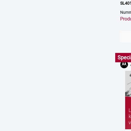
SL40
Numm
Prod
Speci