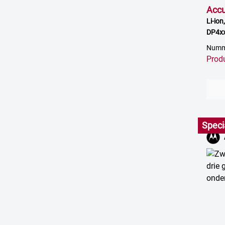
Acc
Li-ion
DP4xx
Numm
Prod
Speci