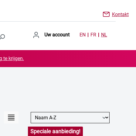
Kontakt
Uw account
EN
FR
NL
 te krijgen.
Speciale aanbieding!