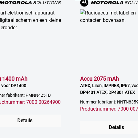
u 1400 mAh
Accu 2075 mAh
 voor DP1400
ATEX, LiIon, IMPRES, IP67, vo
DP4401 ATEX, DP4801 ATEX
er fabrikant: PMNN4251B
uctnummer: 7000 00264900
Nummer fabrikant: NNTN835
Productnummer: 7000 00
Details
Details