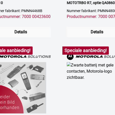
10
MOTOTRBO R7, optie QA0860
QA08863AA
er fabrikant: PMNN4468B
Nummer fabrikant: PMNN480
uctnummer: 7000 00423600
Productnummer: 7000 00
Details
Details
ale aanbieding!
Speciale aanbieding!