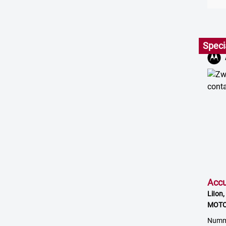
Speci
Acc
LiIon,
MOTO
QA08
Numm