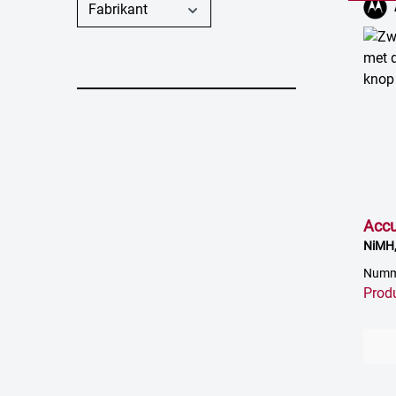
Fabrikant
Acc
NiMH,
Numm
Prod