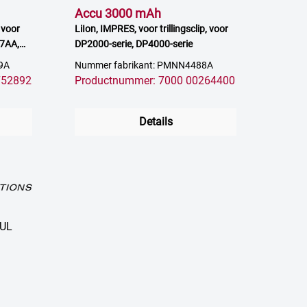
Accu 3000 mAh
 voor
LiIon, IMPRES, voor trillingsclip, voor
7AA,
DP2000-serie, DP4000-serie
9A
Nummer fabrikant: PMNN4488A
752892
Productnummer: 7000 00264400
Details