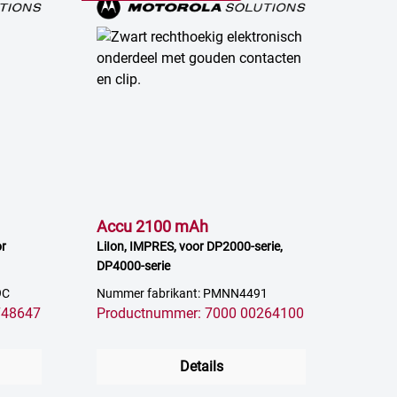
Accu 2100 mAh
or
LiIon, IMPRES, voor DP2000-serie,
DP4000-serie
9C
Nummer fabrikant: PMNN4491
748647
Productnummer: 7000 00264100
Details