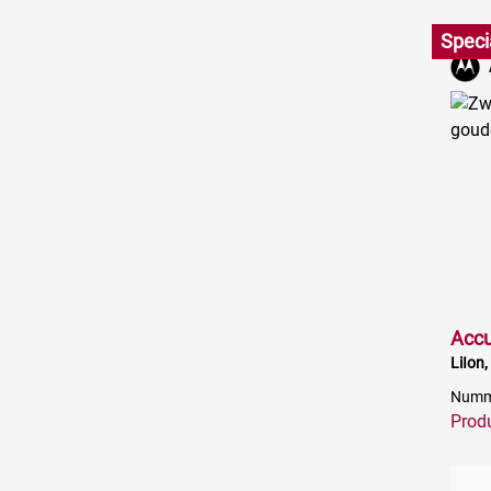
Speci
Acc
LiIon
Numm
Prod