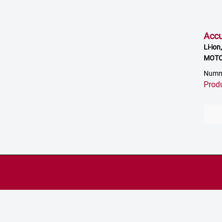
Accu
Li-ion
MOTOT
Numm
Prod