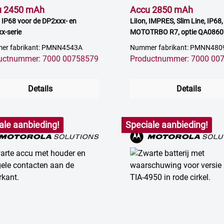
u 2450 mAh
Accu 2850 mAh
, IP68 voor de DP2xxx- en
LiIon, IMPRES, Slim Line, IP68,
x-serie
MOTOTRBO R7, optie QA0860
QA08864AA
er fabrikant: PMNN4543A
Nummer fabrikant: PMNN480
uctnummer: 7000 00758579
Productnummer: 7000 00
Details
Details
ale aanbieding!
Speciale aanbieding!