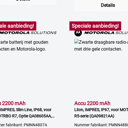
Details
ale aanbieding!
Speciale aanbieding!
u 2200 mAh
Accu 2200 mAh
 IMPRES, Slim Line, IP68, voor
LiIon, IMPRES, IP67, voor M
TRBO R7, Optie QA08605AA,
R5-serie (QA09821AA)
862AA
er fabrikant: PMNN4807A
Nummer fabrikant: PMNN488