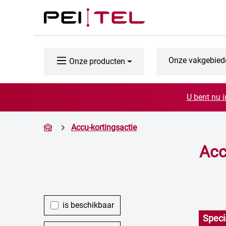
naar de hoofdinhoud
Ga naar de zoekopdracht
Ga naar de hoofdnavigatie
Onze vakgebied
Onze producten
U bent nu i
Accu-kortingsactie
Acc
is beschikbaar
Speci