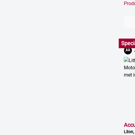
Prod
Speci
Acc
LiIon