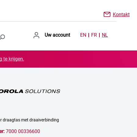
Kontakt
Uw account
EN
FR
NL
 te krijgen.
r draagtas met draaiverbinding
er:
7000 00336600