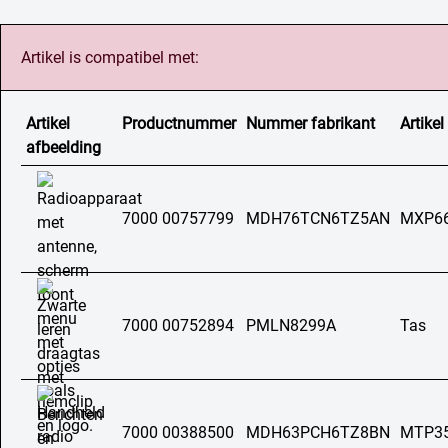
Artikel is compatibel met:
Artikel
Productnummer
Nummer fabrikant
Artikel
afbeelding
7000 00757799
MDH76TCN6TZ5AN
MXP6
7000 00752894
PMLN8299A
Tas
7000 00388500
MDH63PCH6TZ8BN
MTP3