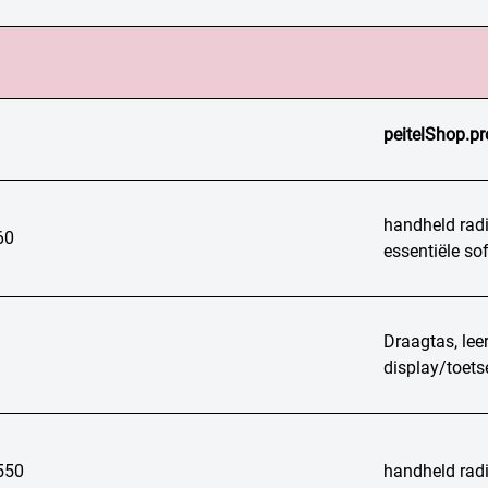
peitelShop.pr
handheld rad
60
essentiële so
Draagtas, lee
display/toet
550
handheld radi