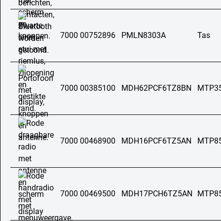
7000 00752896
PMLN8303A
Tas
7000 00385100
MDH62PCF6TZ8BN
MTP3
7000 00468900
MDH16PCF6TZ5AN
MTP8
7000 00469500
MDH17PCH6TZ5AN
MTP8