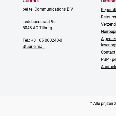
Contact
Dienst
pei tel Communications B.V.
Reparat
Retoure
Ledeboerstraat 9c
Verzend
5048 AC Tilburg
Herroep
Algemen
Tel.: +31 85 080240-0
leverin
Stuur e-mail
Contact
PSP - p
Aanmeld
* Alle prijzen 