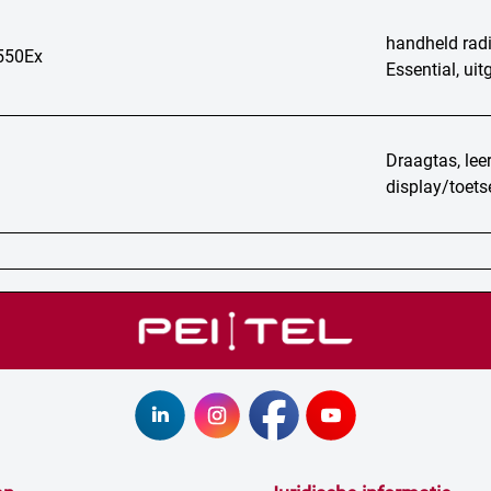
handheld radio
550Ex
Essential, uit
Draagtas, lee
display/toet