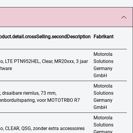
oduct.detail.crossSelling.secondDescription
Fabrikant
Motorola
io, LTE PTN952HEL, Clear, MR20xxx, 3 jaar
Solutions
ftware
Germany
GmbH
Motorola
r, draaibare riemlus, 73 mm,
Solutions
senborduitsparing, voor MOTOTRBO R7
Germany
GmbH
Motorola
Solutions
o, CLEAR, QSG, zonder extra accessoires
Germany