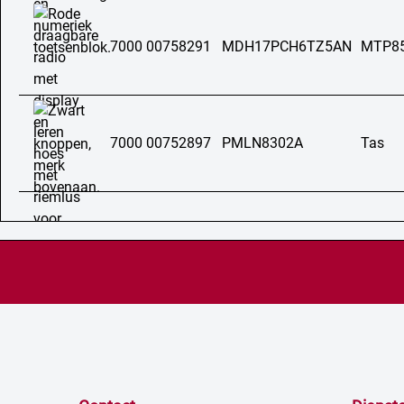
7000 00758291
MDH17PCH6TZ5AN
MTP8
7000 00752897
PMLN8302A
Tas