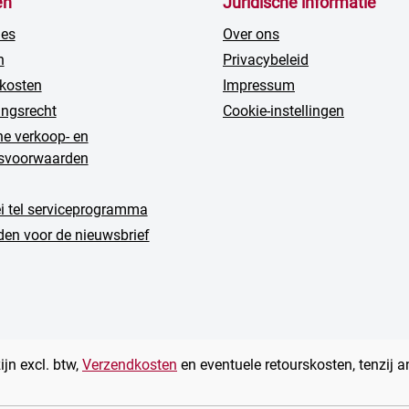
en
Juridische informatie
ies
Over ons
n
Privacybeleid
kosten
Impressum
ingsrecht
Cookie-instellingen
e verkoop- en
gsvoorwaarden
ei tel serviceprogramma
en voor de nieuwsbrief
zijn excl. btw,
Verzendkosten
en eventuele retourskosten, tenzij 