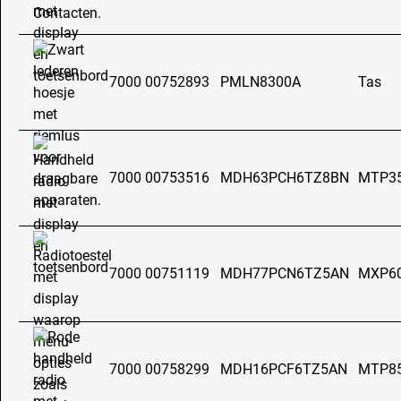
7000 00752893
PMLN8300A
Tas
7000 00753516
MDH63PCH6TZ8BN
MTP3
7000 00751119
MDH77PCN6TZ5AN
MXP6
7000 00758299
MDH16PCF6TZ5AN
MTP8