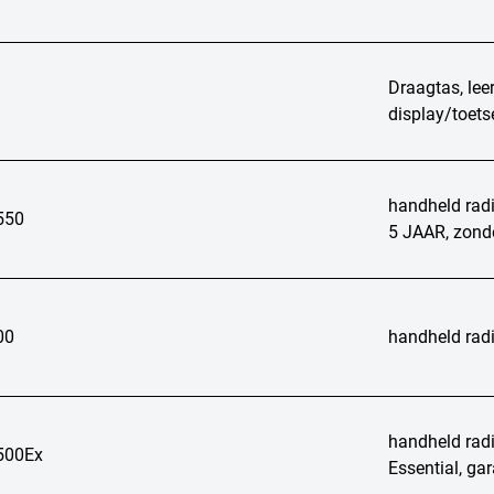
Draagtas, lee
display/toet
handheld rad
550
5 JAAR, zonde
00
handheld radi
handheld radio
500Ex
Essential, gar