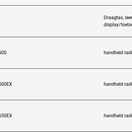
Draagtas, lee
display/toet
500
handheld radi
500EX
handheld rad
550EX
handheld rad