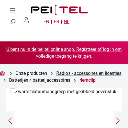
Ga naar de hoofdinhoud
EN
FR
NL
U bent nu in de pei tel online shop. Registreer of log in om
volledige toegang te krijgen.
Onze producten
Radio's - accessoires en licenties
Batterijen / batterijaccessoires
riemclip
Afbeeldingengalerij overslaan