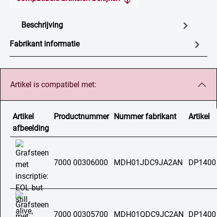
Beschrijving
Fabrikant informatie
Artikel is compatibel met:
Artikel
Productnummer
Nummer fabrikant
Artikel
afbeelding
7000 00306000
MDH01JDC9JA2AN
DP1400
7000 00305700
MDH01QDC9JC2AN
DP1400