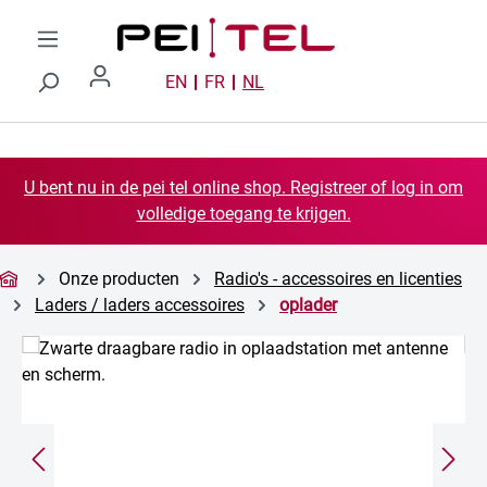
Ga naar de hoofdinhoud
EN
FR
NL
U bent nu in de pei tel online shop. Registreer of log in om
volledige toegang te krijgen.
Onze producten
Radio's - accessoires en licenties
Laders / laders accessoires
oplader
Afbeeldingengalerij overslaan