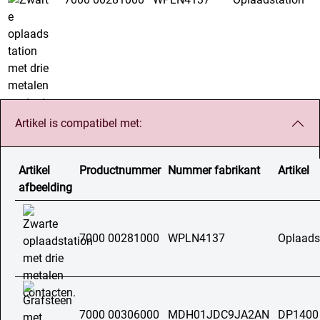
Artikel is compatibel met:
Artikel
Productnummer
Nummer fabrikant
Artikel
afbeelding
7000 00281000
WPLN4137
Oplaads
7000 00306000
MDH01JDC9JA2AN
DP1400