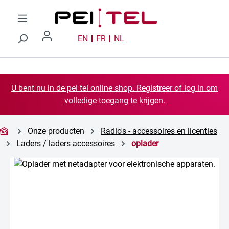
Ga naar de hoofdinhoud
EN
FR
NL
U bent nu in de pei tel online shop. Registreer of log in om
volledige toegang te krijgen.
Onze producten
Radio's - accessoires en licenties
Laders / laders accessoires
oplader
Afbeeldingengalerij overslaan