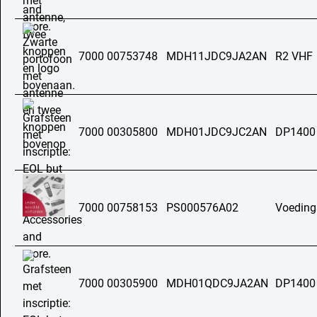
7000 00753748
MDH11JDC9JA2AN
R2 VHF
7000 00305800
MDH01JDC9JC2AN
DP1400
7000 00758153
PS000576A02
Voeding
7000 00305900
MDH01QDC9JA2AN
DP1400