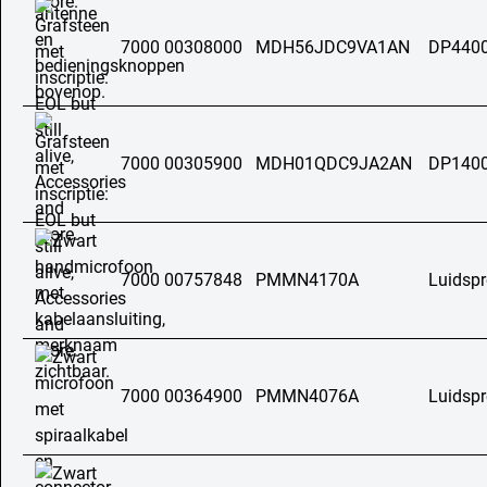
7000 00308000
MDH56JDC9VA1AN
DP4400
7000 00305900
MDH01QDC9JA2AN
DP140
7000 00757848
PMMN4170A
Luidsp
7000 00364900
PMMN4076A
Luidsp