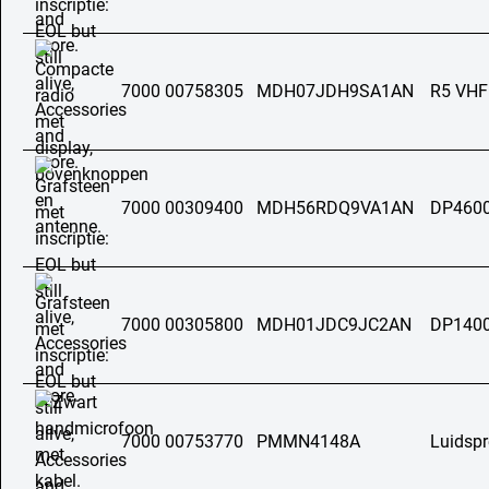
7000 00758305
MDH07JDH9SA1AN
R5 VHF
7000 00309400
MDH56RDQ9VA1AN
DP4600
7000 00305800
MDH01JDC9JC2AN
DP1400
7000 00753770
PMMN4148A
Luidsp