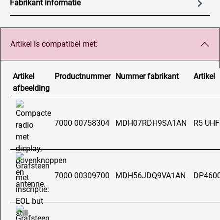
Fabrikant informatie
Artikel is compatibel met:
Artikel
Productnummer
Nummer fabrikant
Artikel
afbeelding
7000 00758304
MDH07RDH9SA1AN
R5 UHF
7000 00309700
MDH56JDQ9VA1AN
DP4600