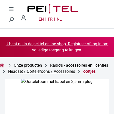
Ga naar de hoofdinhoud
EN
FR
NL
U bent nu in de pei tel online shop. Registreer of log in om
volledige toegang te krijgen.
Onze producten
Radio's - accessoires en licenties
Headset / Oortelefoons / Accessoires
oortjes
Afbeeldingengalerij overslaan