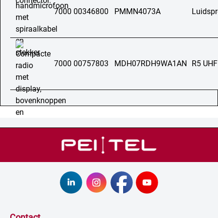
7000 00346800
PMMN4073A
Luidsp
7000 00757803
MDH07RDH9WA1AN
R5 UHF
Contact