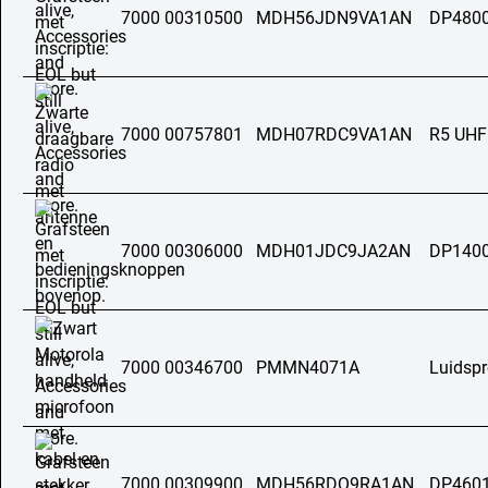
7000 00310500
MDH56JDN9VA1AN
DP4800
7000 00757801
MDH07RDC9VA1AN
R5 UHF
7000 00306000
MDH01JDC9JA2AN
DP140
7000 00346700
PMMN4071A
Luidsp
7000 00309900
MDH56RDQ9RA1AN
DP4601