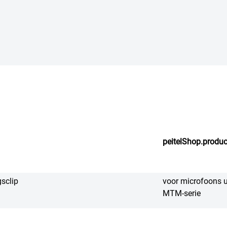
peitelShop.produc
gsclip
voor microfoons ui
MTM-serie