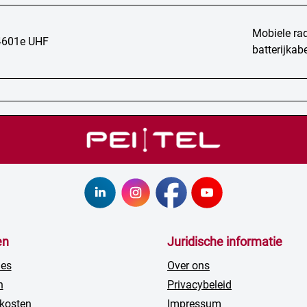
Mobiele rad
601e UHF
batterijka
en
Juridische informatie
ies
Over ons
n
Privacybeleid
kosten
Impressum