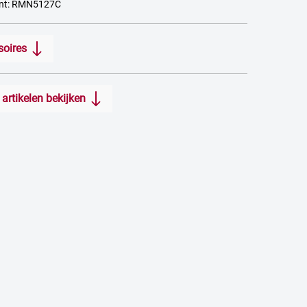
ant: RMN5127C
soires
artikelen bekijken