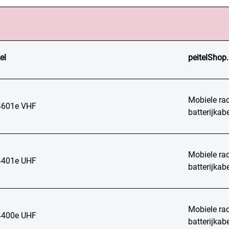
el
peitelShop.
Mobiele rad
601e VHF
batterijka
Mobiele rad
401e UHF
batterijka
Mobiele rad
400e UHF
batterijka