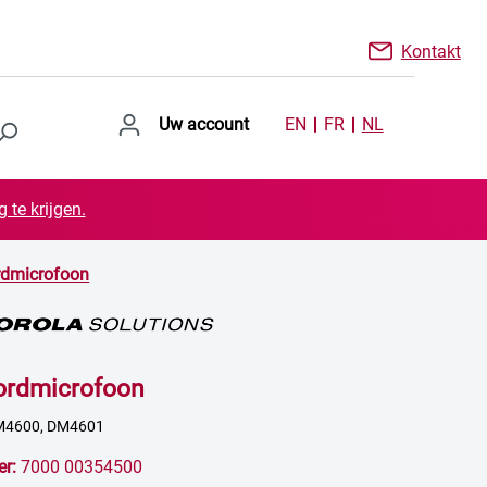
Kontakt
Uw account
EN
FR
NL
 te krijgen.
rdmicrofoon
ordmicrofoon
M4600, DM4601
er:
7000 00354500