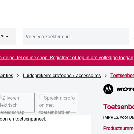
en
n de pei tel online shop. Registreer of log in om volledige toegang
centies
Luidsprekermicrofoons / accessoires
Toetsenbo
Toetsenb
IMPRES, voor D
Productnumm