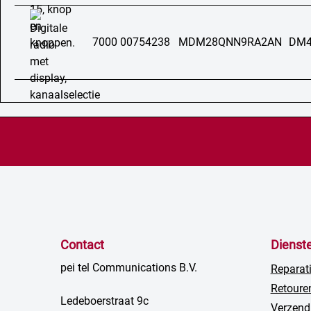
7000 00754238
MDM28QNN9RA2AN
DM4
Contact
Dienst
pei tel Communications B.V.
Reparat
Retoure
Ledeboerstraat 9c
Verzend