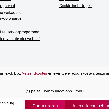
ingsrecht
Cookie-instellingen
e verkoop- en
gsvoorwaarden
ei tel serviceprogramma
en voor de nieuwsbrief
zijn excl. btw,
Verzendkosten
en eventuele retourskosten, tenzij 
(c) pei tel Communications GmbH
e ervaring
Configureren
Alleen technisch n