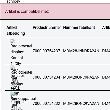
Artikel is compatibel met:
Artikel
Productnummer
Nummer fabrikant
Artik
afbeelding
7000 00754237
MDM28JNN9RA2AN
DM4
7000 00754234
MDM28QNC9RA2AN
DM4
7000 00754232
MDM28QNC9VA2AN
DM4