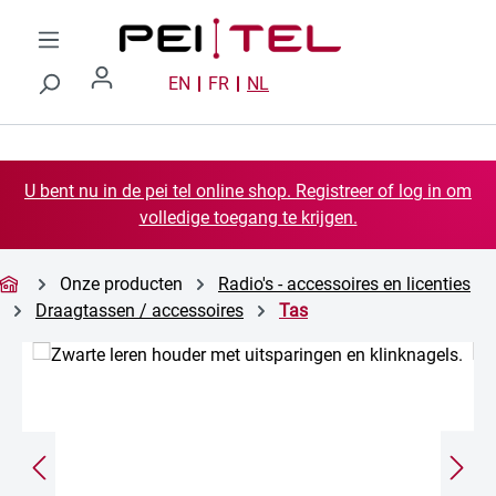
Ga naar de hoofdinhoud
EN
FR
NL
U bent nu in de pei tel online shop. Registreer of log in om
volledige toegang te krijgen.
Onze producten
Radio's - accessoires en licenties
Draagtassen / accessoires
Tas
Afbeeldingengalerij overslaan