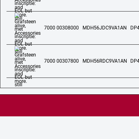
7000 00308000
MDH56JDC9VA1AN
DP4
7000 00307800
MDH56RDC9VA1AN
DP4