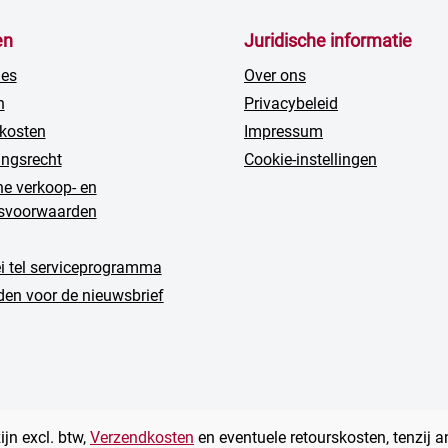
en
Juridische informatie
ies
Over ons
n
Privacybeleid
kosten
Impressum
ingsrecht
Cookie-instellingen
e verkoop- en
gsvoorwaarden
ei tel serviceprogramma
en voor de nieuwsbrief
zijn excl. btw,
Verzendkosten
en eventuele retourskosten, tenzij 