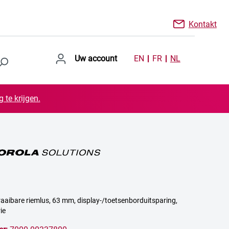
Kontakt
Uw account
EN
FR
NL
 te krijgen.
draaibare riemlus, 63 mm, display-/toetsenborduitsparing,
ie