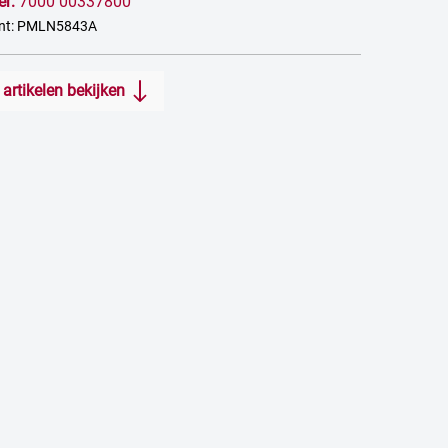
er:
7000 00337800
ant: PMLN5843A
artikelen bekijken