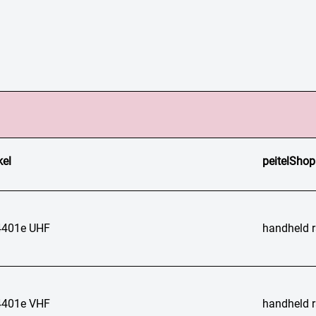
kel
peitelShop
401e UHF
handheld r
401e VHF
handheld r