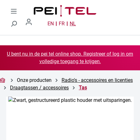
Ga naar de hoofdinhoud
EN
FR
NL
U bent nu in de pei tel online shop. Registreer of log in om
volledige toegang te krijgen.
Onze producten
Radio's - accessoires en licenties
Draagtassen / accessoires
Tas
Afbeeldingengalerij overslaan